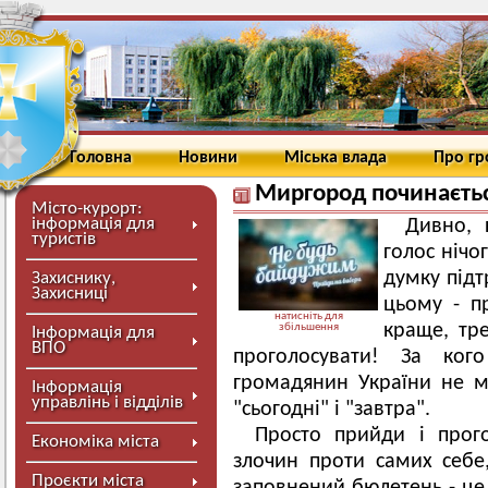
Головна
Новини
Міська влада
Про г
Миргород починаєтьс
Місто-курорт:
інформація для
Дивно, 
туристів
голос нічо
думку підт
Захиснику,
Захисниці
цьому - п
натисніть для
краще, тр
збільшення
Інформація для
ВПО
проголосувати! За ко
громадянин України не 
Інформація
управлінь і відділів
"сьогодні" і "завтра".
Просто прийди і прог
Економіка міста
злочин проти самих себе,
Проєкти міста