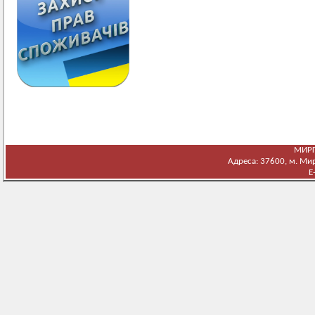
МИРГ
Адреса: 37600, м. Мирг
E