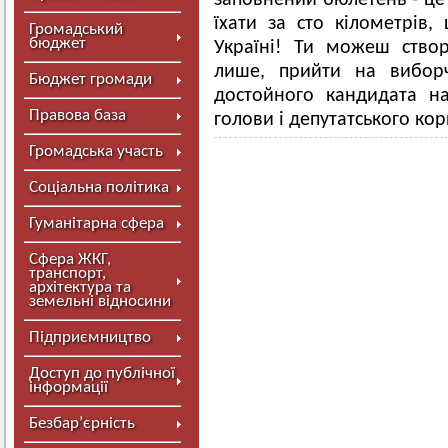
заповнений бюлетень - це 
їхати за сто кілометрів,
Громадський
бюджет
Україні! Ти можеш створ
лише, прийти на виборч
Бюджет громади
достойного кандидата н
Правова база
голови і депутатського ко
Громадська участь
Соціальна політика
Гуманітарна сфера
Сфера ЖКГ,
транспорт,
архітектура та
земельні відносини
Підприємництво
Доступ до публічної
інформації
Безбар’єрність