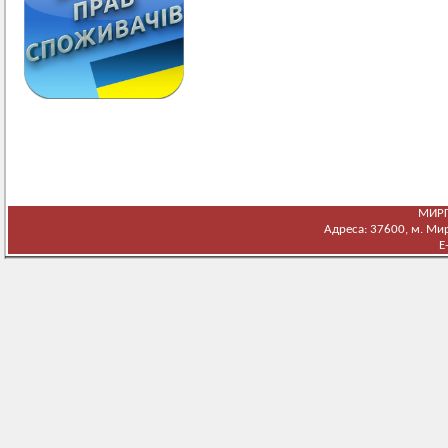
МИРГ
Адреса: 37600, м. Мирг
E