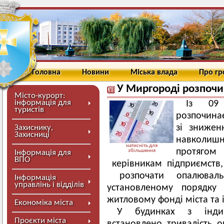
Головна
Новини
Міська влада
Про г
У Миргороді розпочи
Місто-курорт:
інформація для
Із 09
туристів
розпочинає
зі знижен
Захиснику,
Захисниці
навколишнь
натисніть для
протяго
збільшення
Інформація для
ВПО
керівникам підприємств,
розпочати опалюваль
Інформація
управлінь і відділів
установленому порядку 
житловому фонді міста та 
Економіка міста
У будинках з індив
Проєкти міста