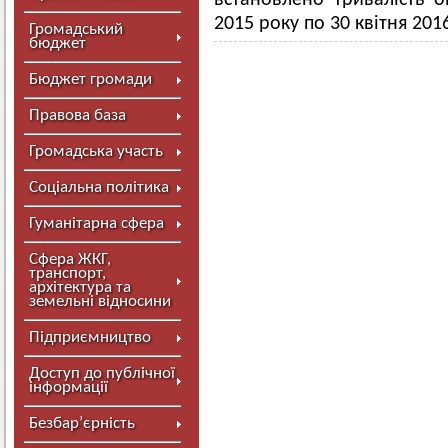
встановлено тривалість 
2015 року по 30 квітня 201
Громадський
бюджет
Бюджет громади
Правова база
Громадська участь
Соціальна політика
Гуманітарна сфера
Сфера ЖКГ,
транспорт,
архітектура та
земельні відносини
Підприємництво
Доступ до публічної
інформації
Безбар’єрність