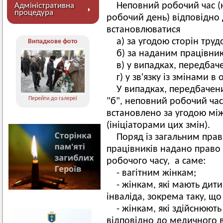
Неповний робочий час (н
Адміністративна
процедура
робочий день) відповідно
встановлюватися
а) за угодою сторін труд
Випадкове фото
б) за наданим працівни
в) у випадках, передбач
г) у зв'язку із змінами в
У випадках, передбачен
Перейти до галереї
"б", неповний робочий ча
встановлено за угодою мі
(ініціаторами цих змін).
Поряд із загальним пра
працівників надано право
робочого часу, а саме:
- вагітним жінкам;
- жінкам, які мають дити
інваліда, зокрема таку, що
- жінкам, які здійснюють
відповідно до медичного 