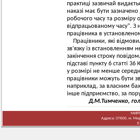
практиці зазвичай видаєтьс
наказі має бути зазначено
робочого часу та розміру 
відпрацьованому часу". З
працівника в установленом
Працівники, які відмов
зв'язку із встановленням н
закінчення строку повідом
підставі пункту 6 статті 3
у розмірі не менше середнь
працівники можуть бути зві
наприклад, за власним ба
інше підприємство, за пор
Д.М.Тимченко, го
МИРГ
Адреса: 37600, м. Мирг
E