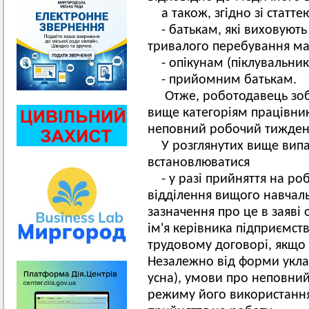
а також, згідно зі статте
- батькам, які виховують д
тривалого перебування мат
- опікунам (піклувальник
- прийомним батькам.
Отже, роботодавець зоб
вище категоріям працівни
неповний робочий тиждень 
У розглянутих вище вип
встановлюватися
- у разі прийняття на ро
відділення вищого навчаль
зазначення про це в заяві 
ім'я керівника підприємств
трудовому договорі, якщо 
Незалежно від форми укла
усна), умови про неповний
режиму його використання 