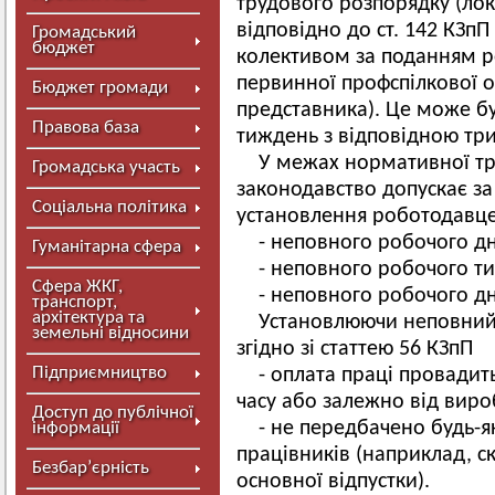
трудового розпорядку (ло
відповідно до ст. 142 КЗп
Громадський
бюджет
колективом за поданням р
первинної профспілкової о
Бюджет громади
представника). Це може б
Правова база
тиждень з відповідною три
У межах нормативної тр
Громадська участь
законодавство допускає з
Соціальна політика
установлення роботодавце
- неповного робочого дн
Гуманітарна сфера
- неповного робочого т
Сфера ЖКГ,
- неповного робочого д
транспорт,
архітектура та
Установлюючи неповний 
земельні відносини
згідно зі статтею 56 КЗпП
Підприємництво
- оплата праці провади
часу або залежно від вироб
Доступ до публічної
- не передбачено будь-
інформації
працівників (наприклад, с
Безбар’єрність
основної відпустки).