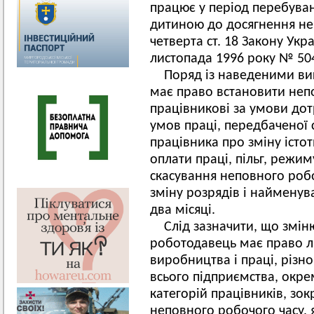
працює у період перебуванн
дитиною до досягнення нею
четверта ст. 18 Закону Укра
листопада 1996 року № 504
Поряд із наведеними в
має право встановити неп
працівникові за умови до
умов праці, передбаченої 
працівника про зміну істот
оплати праці, пільг, режи
скасування неповного робо
зміну розрядів і найменува
два місяці.
Слід зазначити, що змін
роботодавець має право ли
виробництва і праці, різн
всього підприємства, окре
категорій працівників, зо
неповного робочого часу,