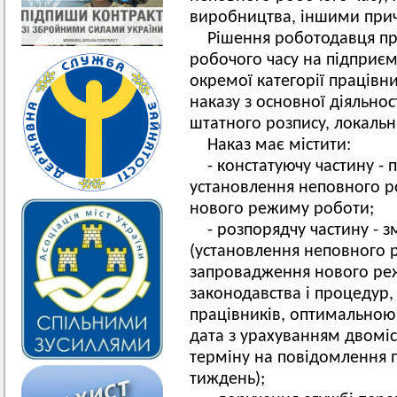
виробництва, іншими при
Рішення роботодавця пр
робочого часу на підприємс
окремої категорії праців
наказу з основної діяльнос
штатного розпису, локаль
Наказ має містити:
- констатуючу частину -
установлення неповного ро
нового режиму роботи;
- розпорядчу частину - з
(установлення неповного р
запровадження нового ре
законодавства і процедур,
працівників, оптимальною
дата з урахуванням двоміс
терміну на повідомлення 
тиждень);