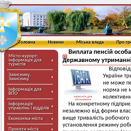
Головна
Новини
Міська влада
Про г
Виплата пенсій особ
Місто-курорт:
державному утриманн
інформація для
туристів
Відповід
Захиснику,
України тр
Захисниці
не може пе
Інформація для
норма не м
ВПО
колективни
натисніть для
збільшення
На конкретному підприємс
Інформація
управлінь і відділів
незалежно від форми власн
вище тривалість робочого 
Економіка міста
установлення режиму робо
Проєкти міста