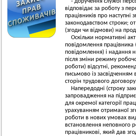
- доручення службі перс
відповідає за роботу з пе
працівників про наступні з
законодавством строки; о
(згоди чи відмови) на про
Оскільки нормативні акт
повідомлення працівника (
повідомлення) і надання 
після зміни режиму робоч
роботи) відсутні, рекомен
письмово із засвідченням 
сторін трудового договору
Напередодні (строку за
запровадження на підприєм
для окремої категорії прац
урахуванням отриманої зг
роботи в нових умовах вид
встановлення неповного р
працівникові, який дав зг