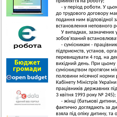
прийняття на роботу;
- у період роботи. У цьо
до трудового договору ма
подання ним відповідної 
встановлення неповного р
У випадках, зазначених 
зобов'язаний встановлюва
- сумісникам - працівн
підприємств, установ, орга
перевищувати 4 год. на де
вихідний день. При цьому 
сумісництвом протягом мі
половини місячної норми р
Кабінету Міністрів Україн
працівників державних підп
3 квітня 1993 року № 245);
- жінці (батькові дитини
фактично доглядають за ди
взяла під опіку дитину, та