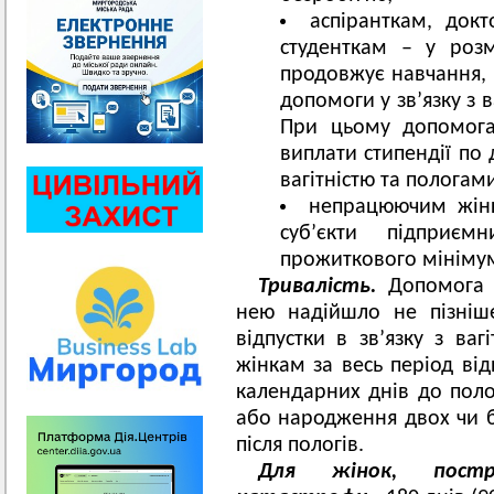
аспіранткам, док
студенткам – у розмі
продовжує навчання, 
допомоги у зв’язку з в
При цьому допомога
виплати стипендії по д
вагітністю та пологам
непрацюючим жінк
суб’єкти підприєм
прожиткового мінімум
Тривалість.
Допомога 
нею надійшло не пізніше
відпустки в зв’язку з ваг
жінкам за весь період від
календарних днів до полог
або народження двох чи б
після пологів.
Для жінок, постр