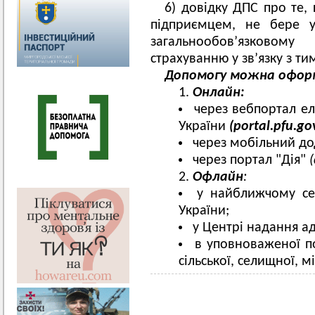
6) довідку ДПС про те,
підприємцем, не бере у
загальнообов’язков
страхуванню у зв’язку з т
Допомогу можна офор
Онлайн:
через вебпортал е
України
(portal.pfu.go
через мобільний до
через портал "Дія"
(
Офлайн
:
у найближчому се
України;
у Центрі надання а
в уповноваженої п
сільської, селищної, 