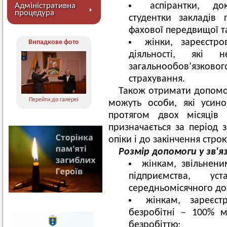
аспірантки, до
Адміністративна
процедура
студентки закладів п
фахової передвищої та
жінки, зареєстро
Випадкове фото
діяльності, які
загальнообов’язк
страхування.
Також отримати допомогу
Перейти до галереї
можуть особи, які усин
протягом двох місяців
призначається за період 
опіки і до закінчення строк
Розмір допомоги у зв'я
жінкам, звільнени
підприємства, у
середньомісячного до
жінкам, зареєст
безробітні – 100% м
безробіттю;