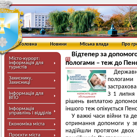
Головна
Новини
Міська влада
Про г
Відтепер за допомогою
Місто-курорт:
пологами – теж до Пен
інформація для
туристів
Державна
Захиснику,
пологам
Захисниці
застрахова
Інформація для
З 1 липня
натисніть для
ВПО
збільшення
рішень виплатою допомог
іншого теж опікується Пен
Інформація
управлінь і відділів
У важкі часи війни та д
отримання допомоги у зв’
Економіка міста
надійшли протягом двох 
Проєкти міста