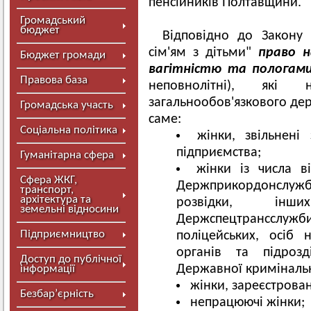
пенсійників Полтавщини.
Громадський
бюджет
Відповідно до Закону
сім'ям з дітьми"
право н
Бюджет громади
вагітністю та пологам
Правова база
неповнолітні), які
загальнообов'язкового дер
Громадська участь
саме:
Соціальна політика
жінки, звільнені
підприємства;
Гуманітарна сфера
жінки із числа в
Сфера ЖКГ,
Держприкордонслу
транспорт,
архітектура та
розвідки, інши
земельні відносини
Держспецтрансслужб
Підприємництво
поліцейських, осіб 
органів та підрозд
Доступ до публічної
Державної кримінальн
інформації
жінки, зареєстровані
Безбар’єрність
непрацюючі жінки;