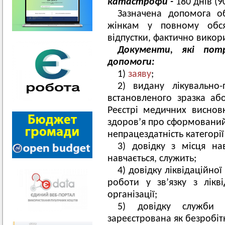
катастрофи -
180 днів (90
Зазначена допомога о
жінкам у повному обсяз
відпустки, фактично викор
Документи, які пот
допомоги:
1)
заяву
;
2) видану лікувально
встановленого зразка а
Реєстрі медичних виснов
здоров’я про сформовани
непрацездатність категорії 
3) довідку з місця н
навчається, служить;
4) довідку ліквідаційної
роботи у зв’язку з лікв
організації;
5) довідку служби 
зареєстрована як безробіт