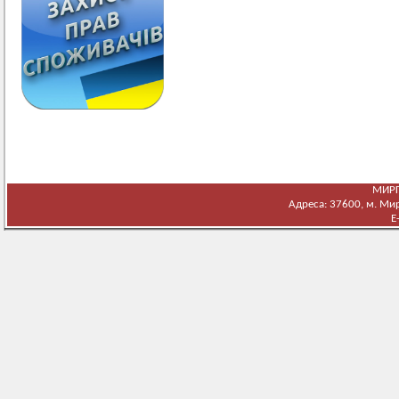
МИРГ
Адреса: 37600, м. Мирг
E