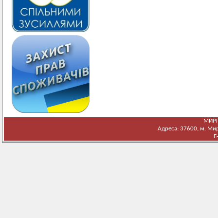
МИРГ
Адреса: 37600, м. Мирг
E