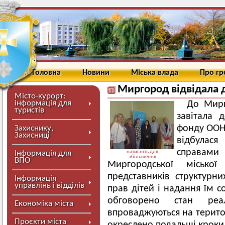
Головна
Новини
Міська влада
Про г
Миргород відвідала 
Місто-курорт:
інформація для
До Мирг
туристів
завітала 
фонду ООН 
Захиснику,
Захисниці
відбулася 
справа
Інформація для
натисніть для
збільшення
ВПО
Миргородської місько
представників структурни
Інформація
управлінь і відділів
прав дітей і надання їм со
обговорено стан реал
Економіка міста
впроваджуються на терито
Проєкти міста