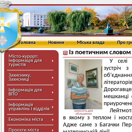
Головна
Новини
Міська влада
Про г
Із поетичним словом 
Місто-курорт:
інформація для
У селі 
туристів
зустріч з
об’єднан
Захиснику,
Захисниці
літерат
Дорогавцев
Інформація для
ВПО
мешканці с
приурочени
Інформація
управлінь і відділів
Лейтмоти
натисніть для
збільшення
в якому з теплом і носта
Економіка міста
Адже саме з Багачки Пер
Проєкти міста