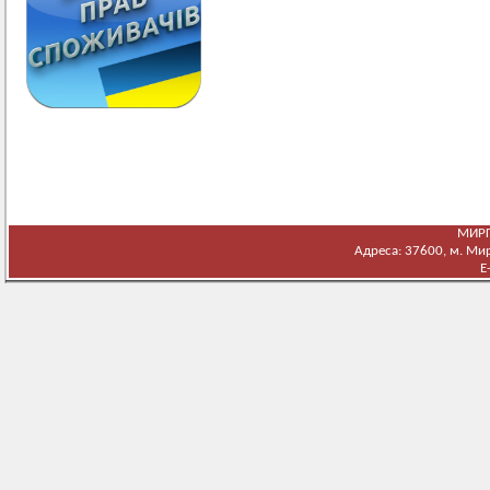
МИРГ
Адреса: 37600, м. Мирг
E