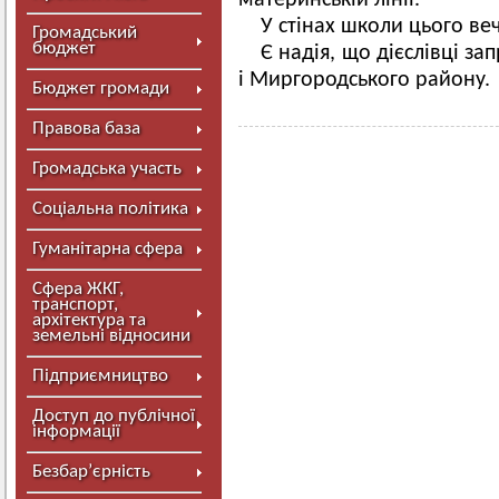
материнській лінії.
У стінах школи цього веч
Громадський
бюджет
Є надія, що дієслівці зап
і Миргородського району.
Бюджет громади
Правова база
Громадська участь
Соціальна політика
Гуманітарна сфера
Сфера ЖКГ,
транспорт,
архітектура та
земельні відносини
Підприємництво
Доступ до публічної
інформації
Безбар’єрність