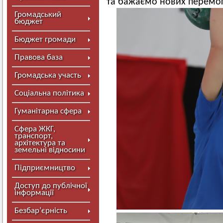
та бажаємо нових перемог
Громадський
бюджет
Бюджет громади
Правова база
Громадська участь
Соціальна політика
Гуманітарна сфера
Сфера ЖКГ,
транспорт,
архітектура та
земельні відносини
Підприємництво
Доступ до публічної
інформації
Безбар’єрність