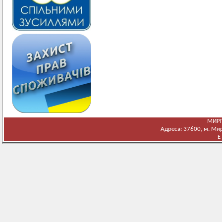
МИРГ
Адреса: 37600, м. Мирг
E