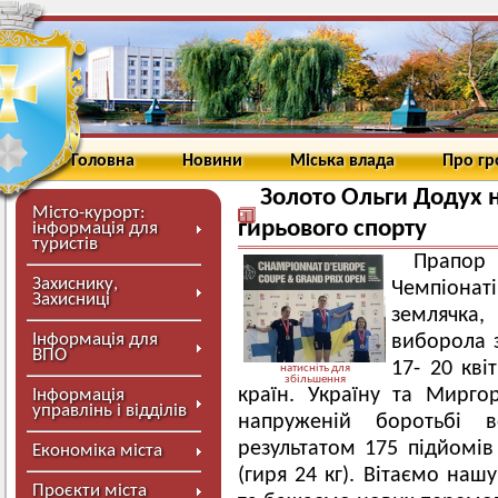
Головна
Новини
Міська влада
Про г
Золото Ольги Додух н
Місто-курорт:
гирьового спорту
інформація для
туристів
Прапор
Захиснику,
Чемпіонат
Захисниці
землячка
Інформація для
виборола 
ВПО
17- 20 кві
натисніть для
збільшення
країн. Україну та Мирг
Інформація
управлінь і відділів
напруженій боротьбі
результатом 175 підйомі
Економіка міста
(гиря 24 кг). Вітаємо наш
Проєкти міста