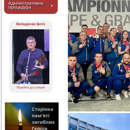
Адміністративна
процедура
Випадкове фото
Перейти до галереї