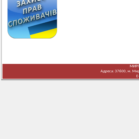
МИРГ
Адреса: 37600, м. Мирг
E