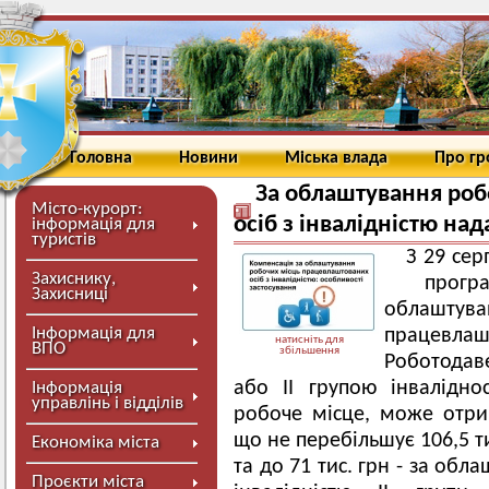
Головна
Новини
Міська влада
Про г
За облаштування роб
Місто-курорт:
осіб з інвалідністю на
інформація для
туристів
З 29 се
Захиснику,
програ
Захисниці
облашт
Інформація для
працевла
натисніть для
ВПО
збільшення
Роботодав
або ІІ групою інвалідно
Інформація
управлінь і відділів
робоче місце, може отри
що не перебільшує 106,5 тис
Економіка міста
та до 71 тис. грн - за об
Проєкти міста