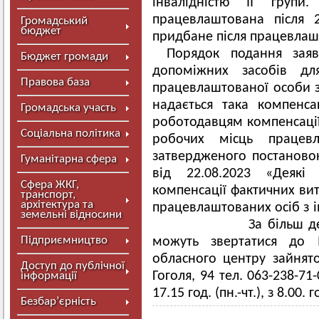
інвалідністю ІІ гру
працевлаштована після 
Громадський
бюджет
придбане після працевлаш
Порядок подання заяв
Бюджет громади
допоміжних засобів дл
Правова база
працевлаштованої особи з 
надається така компенс
Громадська участь
роботодавцям компенсації
Соціальна політика
робочих місць працевл
затвердженого постаново
Гуманітарна сфера
від 22.08.2023 «Деякі
Сфера ЖКГ,
компенсації фактичних ви
транспорт,
архітектура та
працевлаштованих
земельні відносини
За більш детально
Підприємництво
можуть звертатися до М
обласного центру зайнято
Доступ до публічної
Гоголя, 94 тел. 063-238-71
інформації
17.15 год. (пн.-чт.), з 8.00.
Безбар’єрність