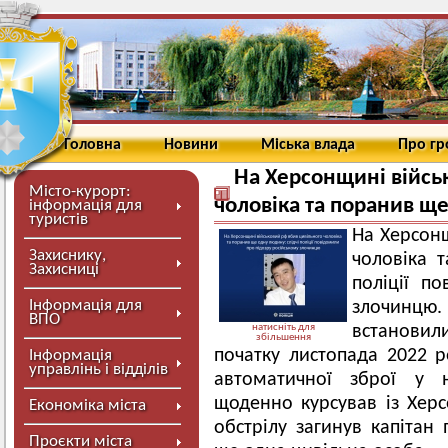
Головна
Новини
Міська влада
Про г
На Херсонщині війсь
Місто-курорт:
чоловіка та поранив щ
інформація для
туристів
На Херсонщ
Захиснику,
чоловіка 
Захисниці
поліції п
Інформація для
злочинцю
ВПО
натисніть для
встановил
збільшення
початку листопада 2022 р
Інформація
управлінь і відділів
автоматичної зброї у 
щоденно курсував із Херсо
Економіка міста
обстрілу загинув капітан
Проєкти міста