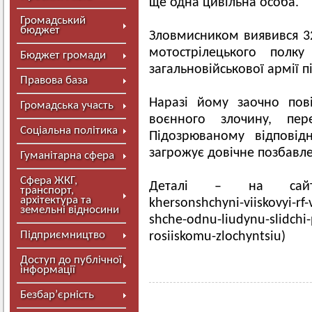
ще одна цивільна особа.
Громадський
бюджет
Зловмисником виявився 32
мотострілецького полку 
Бюджет громади
загальновійськової армії п
Правова база
Наразі йому заочно пов
Громадська участь
воєнного злочину, пе
Соціальна політика
Підозрюваному відповід
загрожує довічне позбавле
Гуманітарна сфера
Сфера ЖКГ,
Деталі – на сайті (h
транспорт,
архітектура та
khersonshchyni-viiskovyi-rf
земельні відносини
shche-odnu-liudynu-slidchi-
Підприємництво
rosiiskomu-zlochyntsiu)
Доступ до публічної
інформації
Безбар’єрність