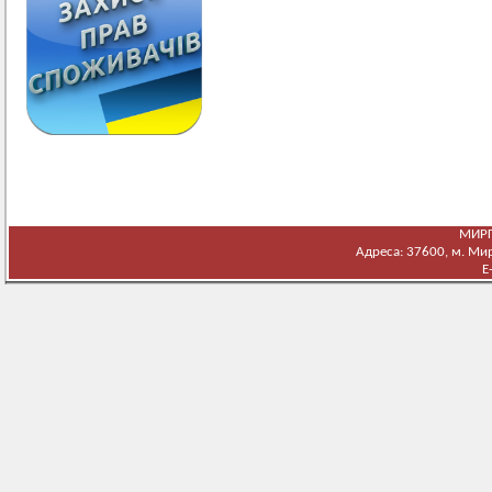
МИРГ
Адреса: 37600, м. Мирг
E