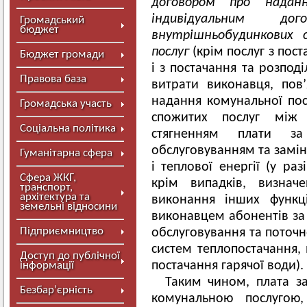
договором про надан
індивідуальним до
Громадський
бюджет
внутрішньобудинкових 
послуг
(крім послуг з пос
Бюджет громади
і з постачання та розподі
Правова база
витрати виконавця, пов
надання комунальної пос
Громадська участь
спожитих послуг між 
Соціальна політика
стягненням плати за
обслуговуванням та замін
Гуманітарна сфера
і теплової енергії (у раз
Сфера ЖКГ,
крім випадків, визна
транспорт,
архітектура та
виконання інших функці
земельні відносини
виконавцем абонентів за
Підприємництво
обслуговування та поточ
систем теплопостачання,
Доступ до публічної
постачання гарячої води).
інформації
Таким чином, плата з
Безбар’єрність
комунальною послугою