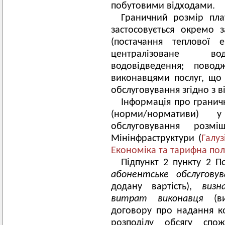
побутовими відходами.
Граничний розмір пла
застосовується окремо
(постачання теплової е
централізоване вод
водовідведення; пово
виконавцями послуг, що 
обслуговування згідно з 
Інформація про граничн
(норми/нормативи) у
обслуговування розмі
Мінінфраструктури (
Галуз
Економіка та тарифна пол
Підпункт 2 пункту 2 П
абонентське обслугов
додану вартість),
визн
витрат виконавця
(в
договору про надання ко
розподілу обсягу спо