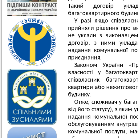
Такий договір уклад
багатоквартирного будинк
У разі якщо співвлас
прийняли рішення про ви
не уклали з виконавцем
договір, з ними уклада
надання комунальної по
приєднання.
Законом України «Пр
власності у багатоква
співвласник багатокв
квартири або нежитловог
будинку.
Отже, споживач у бага
від його статусу), з яким
надання комунальної пос
обслуговуванням внутріш
комунальної послуги, ма