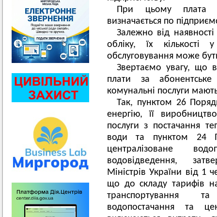
При цьому плата з
визначається по підприємс
Залежно від наявності 
обліку, їх кількості 
обслуговування може бут
Звертаємо увагу, що в
плати за абонентське
комунальні послуги мают
Так, пунктом 26 Поря
енергію, її виробництво
послуги з постачання теп
води та пунктом 24 П
централізоване водо
водовідведення, затв
Міністрів України від 1 
що до складу тарифів на
транспортування та
водопостачання та це