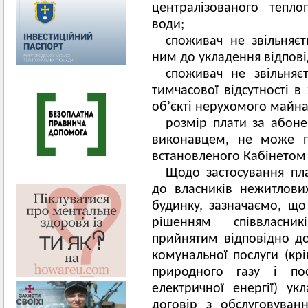
централізованого тепло
води;
споживач не звільняєт
ним до укладення відпові
споживач не звільняє
тимчасової відсутності 
об’єкті нерухомого майна
розмір плати за абоне
виконавцем, не може п
встановленого Кабінетом 
Щодо застосування пл
до власників нежитлови
будинку, зазначаємо, що
рішенням співвласник
прийнятим відповідно до
комунальної послуги (крі
природного газу і по
електричної енергії) ук
договір з обслуговуван