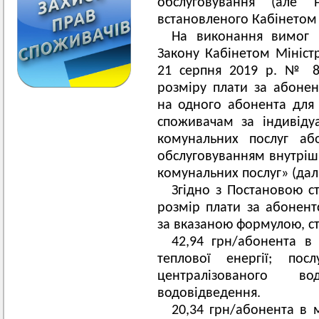
обслуговування (але 
встановленого Кабінетом 
На виконання вимог п
Закону Кабінетом Мініст
21 серпня 2019 р. № 8
розміру плати за абонен
на одного абонента для 
споживачам за індивід
комунальних послуг аб
обслуговуванням внутріш
комунальних послуг» (далі
Згідно з Постановою с
розмір плати за абонент
за вказаною формулою, ст
42,94 грн/абонента в
теплової енергії; пос
централізованого вод
водовідведення.
20,34 грн/абонента в 