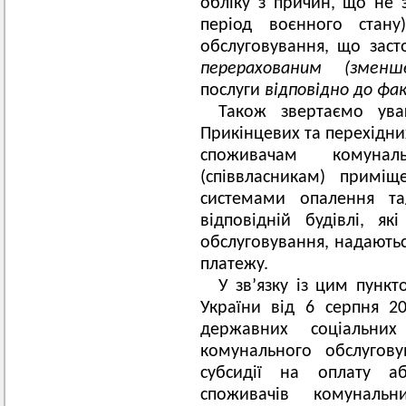
обліку з причин, що не 
період воєнного стану
обслуговування, що заст
перерахованим (зме
послуги
відповідно до фа
Також звертаємо ува
Прикінцевих та перехідн
споживачам комуна
(співвласникам) приміщ
системами опалення та
відповідній будівлі, як
обслуговування, надаються
платежу.
У зв’язку із цим пункт
України від 6 серпня 
державних соціальних
комунального обслугову
субсидії на оплату аб
споживачів комуналь