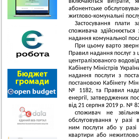
включаються витрати, 
абонентське обслуговува
житлово-комунальні послу
Застосування плати з
споживача здійснюється
надання комунальної посл
При цьому варто зверн
Правил надання послуг з 
централізованого водові
Кабінету Міністрів Україн
надання послуги з поста
постановою Кабінету Міні
№ 1182, та Правил надан
енергії, затверджених по
від 21 серпня 2019 р. № 8
споживач не звільня
обслуговування у разі в
ним послуги або у разі 
квартири або нежитлово