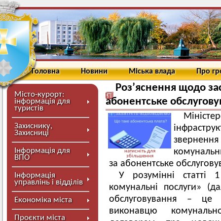
Головна
Новини
Міська влада
Про г
Роз’яснення щодо за
Місто-курорт:
абонентське обслугову
інформація для
туристів
Міністер
Захиснику,
інфраструк
Захисниці
звернення
Інформація для
комунальн
натисніть для
ВПО
збільшення
за абонентське обслугову
У розумінні статті 
Інформація
управлінь і відділів
комунальні послуги» (да
обслуговування – це 
Економіка міста
виконавцю комуналь
Проєкти міста