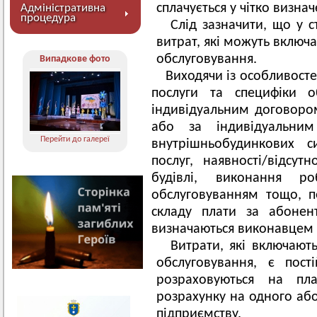
сплачується у чітко визна
Адміністративна
процедура
Слід зазначити, що у с
витрат, які можуть включа
обслуговування.
Випадкове фото
Виходячи із особливосте
послуги та специфіки о
індивідуальним договоро
або за індивідуальни
Перейти до галереї
внутрішньобудинкових 
послуг, наявності/відсут
будівлі, виконання ро
обслуговуванням тощо, п
складу плати за абонент
визначаються виконавцем 
Витрати, які включают
обслуговування, є пост
розраховуються на пл
розрахунку на одного аб
підприємству.