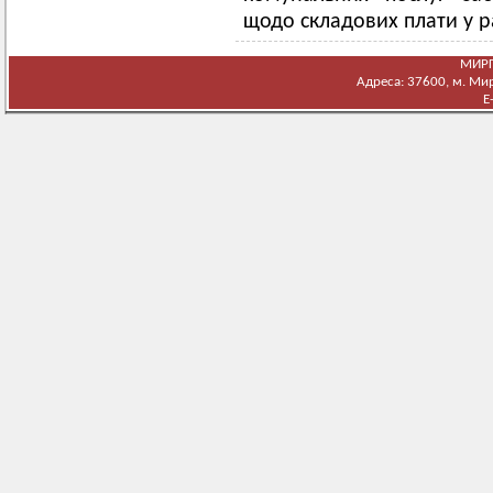
щодо складових плати у р
МИРГ
Адреса: 37600, м. Мирг
E