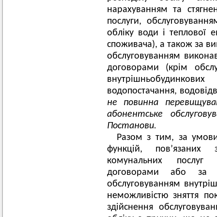
нарахуванням та стягне
послуги, обслуговування
обліку води і теплової ен
споживача), а також за ви
обслуговуванням виконав
договорами (крім обсл
внутрішньобудинков
водопостачання, водовідв
не повинна перевищува
абонентське обслуговув
Постанови.
Разом з тим, за умов
функцій, пов’язаних 
комунальних послуг 
договорами або за і
обслуговуванням внутріш
неможливістю зняття пок
здійснення обслуговуван