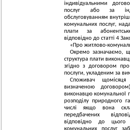
індивідуальними дого
послуг або за інд
обслуговуванням внутріш
комунальних послуг, над
плати за абонентське
відповідно до статті 4 За
«Про житлово-комуналь
Окремо зазначаємо, щ
структура плати виконавц
згідно з договором про
послуги, укладеним за ви
Споживач щомісяця
визначеною договором
виконавцю комунальної по
розподілу природного га
числі якщо вона скла
передбачених відпо
відповідно до цього
комунальних послуг заб