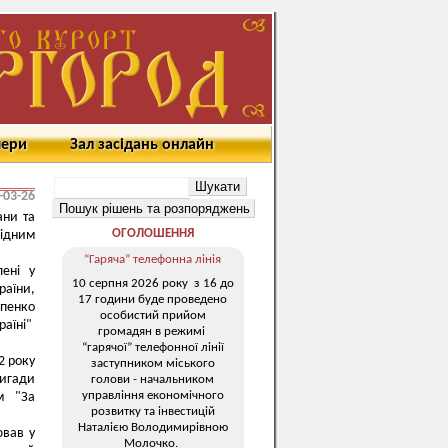
мери
Зал засідань онлайн
-03-26
ани та
ОГОЛОШЕННЯ
рідним
“Гаряча” телефонна лінія
лені у
10 серпня 2026 року з 16 до
раїни,
17 години буде проведено
апенко
особистий прийом
раїні"
громадян в режимі
“гарячої” телефонної лінії
2 року
заступником міського
ригади
голови - начальником
управління економічного
м "За
розвитку та інвестицій
Наталією Володимирівною
ював у
Молочко.