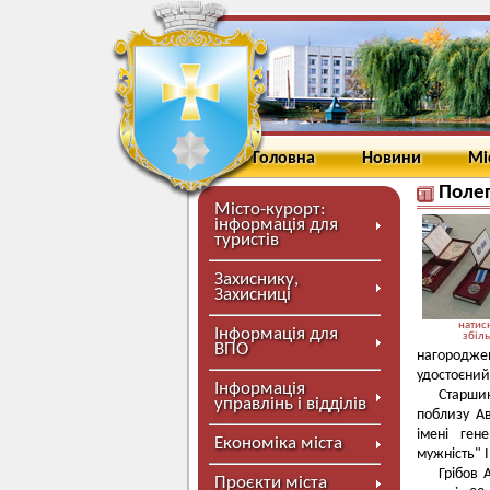
Головна
Новини
Мі
Полег
Місто-курорт:
інформація для
туристів
Захиснику,
Захисниці
натисн
Інформація для
збіл
ВПО
нагороджен
удостоєний
Інформація
Старшин
управлінь і відділів
поблизу А
імені ген
Економіка міста
мужність" I
Грібов 
Проєкти міста