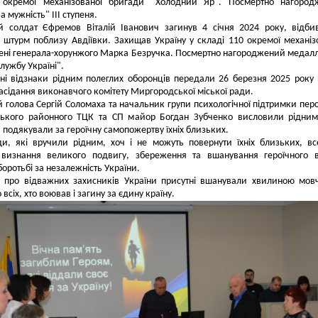
 окремої механізованої бригади "Холодний Яр". Посмертно нагород
 мужність" III ступеня.
й солдат Єфремов Віталій Іванович загинув 4 січня 2024 року, відб
 штурм поблизу Авдіївки. Захищав Україну у складі 110 окремої механіз
ені генерала-хорунжого Марка Безручка. Посмертно нагороджений медал
лужбу Україні".
і відзнаки рідним полеглих оборонців передали 26 березня 2025 року
асідання виконавчого комітету Миргородської міської ради.
 голова Сергій Соломаха та начальник групи психологічної підтримки пер
ького районного ТЦК та СП майор Богдан Зубченко висловили рідним
а подякували за героїчну самопожертву їхніх близьких.
и, які вручили рідним, хоч і не можуть повернути їхніх близьких, в
визнання великого подвигу, збереження та вшанування героїчного в
боротьбі за незалежність України.
ь про відважних захисників України присутні вшанували хвилиною мов
всіх, хто воював і загину за єдину країну.