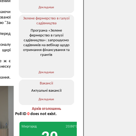
жений
Докладніше
иваючи
ованої
Зелене фермерство в галузі
лю "За
садівництва
Програма «Зелене
 перед
фермерство в галузі
садівництва»: запрошуємо
соналу
садівників на вебінар щодо
отримання фінансування та
 щирі
грантів
се ж є
неску
Докладніше
чання.
Вакансії
Актуальні вакансії
Докладніше
Архів оголошень
Poll ID
0
does not exist.