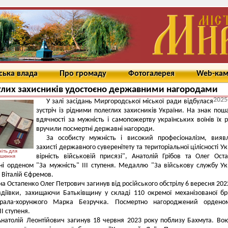
ська влада
Про громаду
Фотогалерея
Web-ка
лих захисників удостоєно державними нагородами
2025
У залі засідань Миргородської міської ради відбулася
зустріч із рідними полеглих захисників України. На знак пош
вдячності за мужність і самопожертву українських воїнів їх 
вручили посмертні державні нагороди.
За особисту мужність і високий професіоналізм, вияв
захисті державного суверенітету та територіальної цілісності Ук
іть для
вірність військовій присязі", Анатолій Грібов та Олег Ост
ьшення
і орденом "За мужність" III ступеня. Медаллю "За військову службу Ук
 Віталій Єфремов.
а Остапенко Олег Петрович загинув від російського обстрілу 6 вересня 202
вдіївки, захищаючи Батьківщину у складі 110 окремої механізованої б
ерала-хорунжого Марка Безручка. Посмертно нагороджений ордено
II ступеня.
Анатолій Леонтійович загинув 18 червня 2023 року поблизу Бахмута. Во