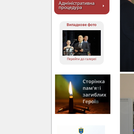
Адміністративна
процедура
Випадкове фото
Перейти до галереї