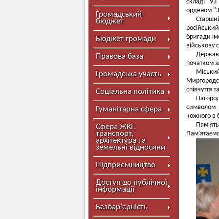
складі 93
орденом "За
Громадський
Старши
бюджет
російський
бригади ім
Бюджет громади
військову с
Державн
Правова база
початком з
Міський
Громадська участь
Миргородс
співчуття т
Соціальна політика
Нагород
символом 
Гуманітарна сфера
кожного в 
Пам'ят
Сфера ЖКГ,
транспорт,
Пам'ятаємо 
архітектура та
земельні відносини
Підприємництво
Доступ до публічної
інформації
Безбар’єрність