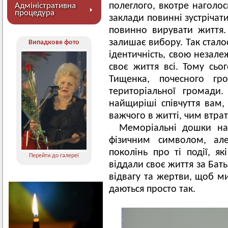
полеглого, вкотре наголо
Адміністративна
процедура
заклади повинні зустрічати
повинно вирувати життя
залишає вибору. Так стал
Випадкове фото
ідентичність, свою незале
своє життя всі. Тому сьо
Тищенка, почесного гро
територіальної громади.
найщиріші співчуття вам,
важчого в житті, чим втрат
Меморіальні дошки на
фізичним символом, ал
поколінь про ті події, як
Перейти до галереї
віддали своє життя за Бать
відвагу та жертви, щоб м
даються просто так.