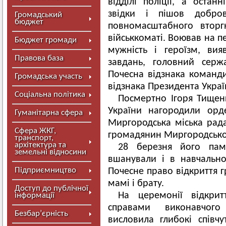
відділі поліції, а оста
звідки і пішов добро
Громадський
бюджет
повномасштабного вторг
військкоматі. Воював на 
Бюджет громади
мужність і героїзм, ви
Правова база
завдань, головний серж
Почесна відзнака команди
Громадська участь
відзнака Президента Укра
Соціальна політика
Посмертно Ігоря Тищен
України нагородили орде
Гуманітарна сфера
Миргородська міська рад
Сфера ЖКГ,
громадянин Миргородсько
транспорт,
архітектура та
28 березня його пам'
земельні відносини
вшанували і в навчально
Підприємництво
Почесне право відкриття г
мамі і брату.
Доступ до публічної
На церемонії відкри
інформації
справами виконавчого
Безбар’єрність
висловила глибокі співч