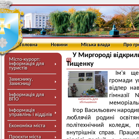
Головна
Новини
Міська влада
Про г
У Миргороді відкрил
Місто-курорт:
Тищенку
інформація для
туристів
Ім'я щ
Захиснику,
громади ув
Захисниці
відпер нав
Інформація для
гімназії
ВПО
натисніть для
меморіальн
збільшення
Ігор Васильович народив
Інформація
управлінь і відділів
люблячій родині освітя
політехнічний коледж, 
Економіка міста
внутрішніх справ. Прац
Проєкти міста