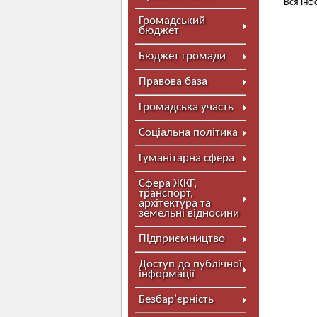
Вся інф
Громадський
бюджет
Бюджет громади
Правова база
Громадська участь
Соціальна політика
Гуманітарна сфера
Сфера ЖКГ,
транспорт,
архітектура та
земельні відносини
Підприємництво
Доступ до публічної
інформації
Безбар’єрність