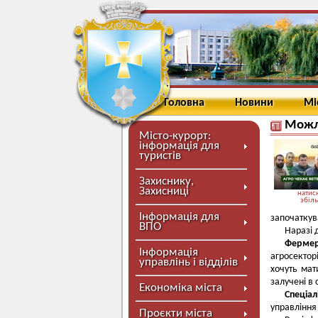
Головна
Новини
Мі
Можли
Місто-курорт:
інформація для
туристів
Захиснику,
Захисниці
натисн
збіл
Інформація для
започаткув
ВПО
Наразі 
Фермер
Інформація
агросектор
управлінь і відділів
хочуть мат
залучені в 
Економіка міста
Спеціал
управління
Проєкти міста