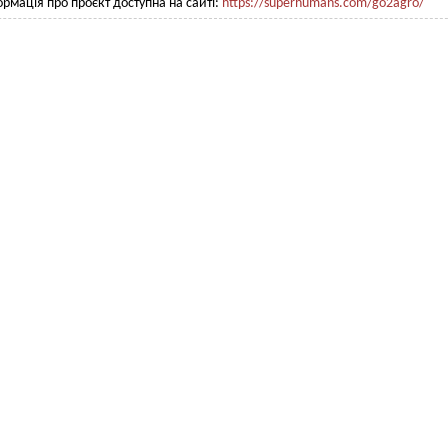
ормація про проєкт доступна на сайті:
https://superhumans.com/go2agro/