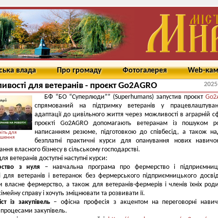
ська влада
Про громаду
Фотогалерея
Web-ка
2025
вості для ветеранів - проєкт Go2AGRO
БФ “БО “Суперлюди”” (Superhumans) запустив проєкт
Go2
спрямований на підтримку ветеранів у працевлаштуван
адаптації до цивільного життя через можливості в аграрній сф
проєкті Go2AGRO допомагають ветеранам із пошуком ро
написанням резюме, підготовкою до співбесід, а також н
іть для
ьшення
безплатні практичні курси для опанування нових навичо
ання власного бізнесу в сільському господарстві.
для ветеранів доступні наступні курси:
ство з нуля
– навчальна програма про фермерство і підприємниц
і для ветеранів і ветеранок без фермерського підприємницького досвід
и власне фермерство, а також для ветеранів-фермерів і членів їхніх роди
сімейну справу і хочуть зміцнювати та розвивати її.
іст із закупівель
– офісна професія з акцентом на переговорні навич
 процесами закупівель.