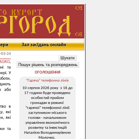
мери
Зал засідань онлайн
-03-24
AGRO
,
ні та
ОГОЛОШЕННЯ
ері. У
боти,
“Гаряча” телефонна лінія
адають
10 серпня 2026 року з 16 до
к або
17 години буде проведено
особистий прийом
громадян в режимі
тво в
“гарячої” телефонної лінії
у, які
заступником міського
н, які
голови - начальником
управління економічного
розвитку та інвестицій
ки та
Наталією Володимирівною
Молочко.