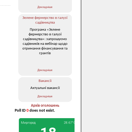
Докладніше
Зелене фермерство в галузі
садівництва
Програма «Зелене
фермерство в галузі
садівництва»: запрошуємо
садівників на вебінар щодо
отримання фінансування та
грантів
Докладніше
Вакансії
Актуальні вакансії
Докладніше
Архів оголошень
Poll ID
0
does not exist.