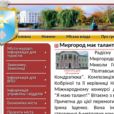
Головна
Новини
Міська влада
Про г
Миргород має талант
Місто-курорт:
інформація для
Радіс
туристів
Миргород
Миколи Го
Захиснику,
Захисниці
"Полтав
натисніть для
збільшення
Кондратюка". Композиці
Інформація для
ВПО
Кобріної та її керівниці 
Міжнародному конкурсі 
Інформація
управлінь і відділів
"Я маю талант!" Вітаємо з
Причетна до цієї перемог
Економіка міста
Ірина Іщенко. Вона ін
Проєкти міста