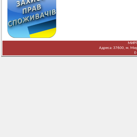
МИРГ
Адреса: 37600, м. Мирг
E