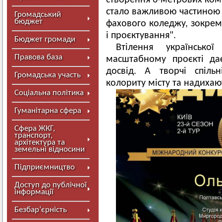
створення 6-метрових ком
стало важливою частиною 
Громадський
бюджет
фахового коледжу, зокрем
і проєктування".
Бюджет громади
Втілення українськ
Правова база
масштабному проєкті да
досвід. А творчі спіль
Громадська участь
колориту місту та надихаю
Соціальна політика
Гуманітарна сфера
Сфера ЖКГ,
транспорт,
архітектура та
земельні відносини
Підприємництво
Доступ до публічної
інформації
Безбар’єрність