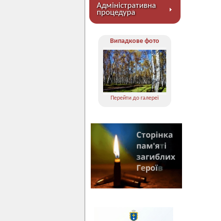
Адміністративна
процедура
Випадкове фото
Перейти до галереї