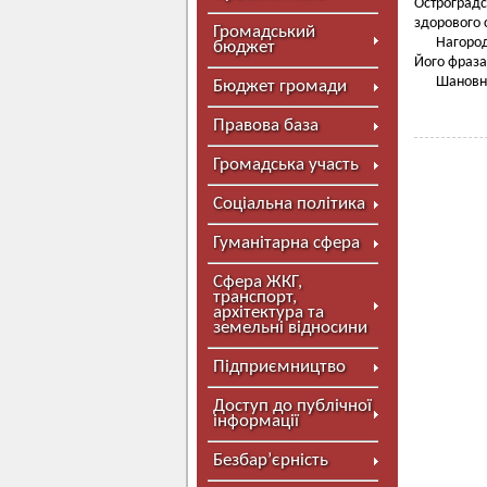
Остроград
здорового 
Громадський
Нагород
бюджет
Його фраза
Шановно
Бюджет громади
Правова база
Громадська участь
Соціальна політика
Гуманітарна сфера
Сфера ЖКГ,
транспорт,
архітектура та
земельні відносини
Підприємництво
Доступ до публічної
інформації
Безбар’єрність