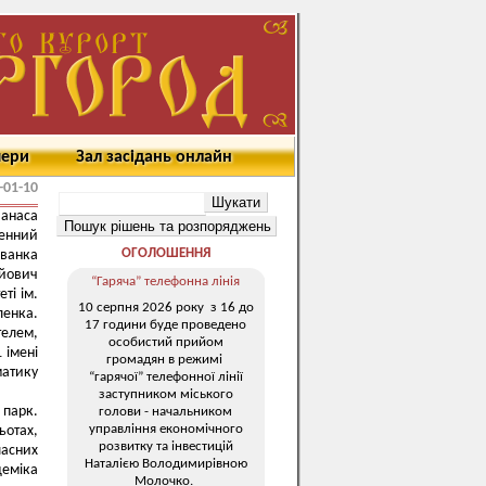
мери
Зал засідань онлайн
-01-10
Панаса
ленний
ОГОЛОШЕННЯ
Іванка
айович
“Гаряча” телефонна лінія
ті ім.
10 серпня 2026 року з 16 до
енка.
17 години буде проведено
елем,
особистий прийом
 імені
громадян в режимі
матику
“гарячої” телефонної лінії
заступником міського
 парк.
голови - начальником
управління економічного
ьотах,
розвитку та інвестицій
ласних
Наталією Володимирівною
еміка
Молочко.