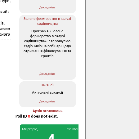
атури,
Докладніше
ький».
Зелене фермерство в галузі
ів.
садівництва
овагою
Програма «Зелене
рного
фермерство в галузі
садівництва»: запрошуємо
садівників на вебінар щодо
отримання фінансування та
грантів
Докладніше
Вакансії
Актуальні вакансії
Докладніше
Архів оголошень
Poll ID
0
does not exist.