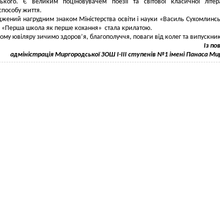
ського. Є великим поціновувачем поезії та світової класичної літер
способу життя.
жений нагрудним знаком Міністерства освіти і науки «Василь Сухомлинс
 «Перша школа як перше кохання» стала крилатою.
му ювіляру зичимо здоров’я, благополуччя, поваги від колег та випускник
Із п
адміністрація Миргородської ЗОШ І-ІІІ ступенів №1 імені Панаса Ми