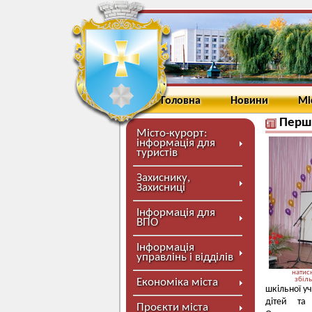
Головна
Новини
Мі
Перш
Місто-курорт:
інформація для
туристів
Захиснику,
Захисниці
Інформація для
ВПО
Інформація
управлінь і відділів
натисн
збіл
Економіка міста
шкільної у
дітей та
Проєкти міста