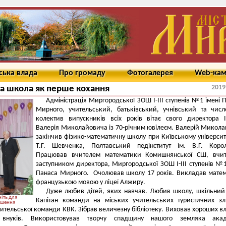
ська влада
Про громаду
Фотогалерея
Web-ка
2019
а школа як перше кохання
Адміністрація Миргородської ЗОШ І-ІІІ ступенів №1 імені 
Мирного, учительський, батьківський, учнівський та чис
колектив випускників всіх років вітає свого директора 
Валерія Миколайовича із 70-річним ювілеєм. Валерій Микол
закінчив фізико-математичну школу при Київському університе
Т.Г. Шевченка, Полтавський педінститут ім. В.Г. Корол
Працював вчителем математики Комишнянської СШ, вчит
заступником директора, Миргородської ЗОШ І-ІІІ ступенів №1
Панаса Мирного. Очолював школу 17 років. Викладав мате
французькою мовою у ліцеї Алжиру.
Дуже любив дітей, яких навчав. Любив школу, шкільний
іть для
Капітан команди на міських учительських туристичних зл
ьшення
чительської команди КВК. Зібрав величезну бібліотеку. Виховав хороших в
 внуків. Використовував творчу спадщину нашого земляка акад