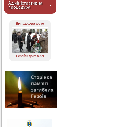
Адміністративна
процедура
Випадкове фото
Перейти до галереї