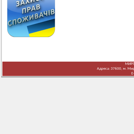
МИРГ
Адреса: 37600, м. Мирг
E