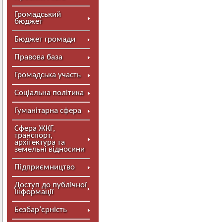
Громадський
бюджет
Бюджет громади
Правова база
Громадська участь
Соціальна політика
Гуманітарна сфера
Сфера ЖКГ,
транспорт,
архітектура та
земельні відносини
Підприємництво
Доступ до публічної
інформації
Безбар’єрність