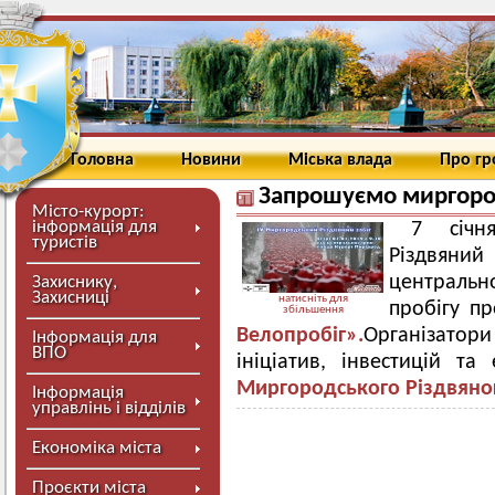
Головна
Новини
Міська влада
Про г
Запрошуємо миргород
Місто-курорт:
інформація для
7 січн
туристів
Різдвяний
центральн
Захиснику,
Захисниці
натисніть для
пробігу п
збільшення
Велопробіг».
Організатор
Інформація для
ВПО
ініціатив, інвестицій т
Миргородського Різдвяног
Інформація
управлінь і відділів
Економіка міста
Проєкти міста