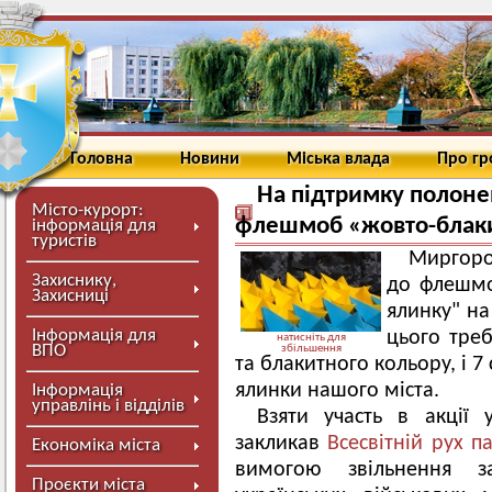
Головна
Новини
Міська влада
Про г
На підтримку полоне
Місто-курорт:
флешмоб «жовто-блаки
інформація для
туристів
Миргоро
Захиснику,
до флешмо
Захисниці
ялинку" на
Інформація для
цього тре
натисніть для
ВПО
збільшення
та блакитного кольору, і 7
ялинки нашого міста.
Інформація
управлінь і відділів
Взяти участь в акції
закликав
Всесвітній рух п
Економіка міста
вимогою звільнення з
Проєкти міста