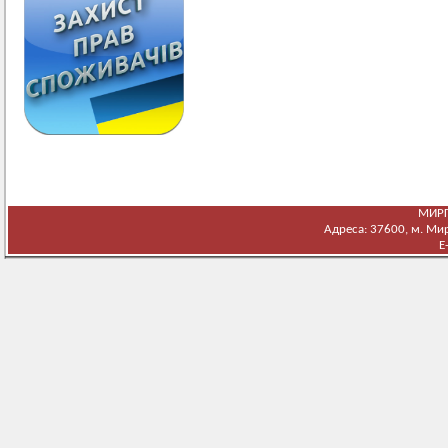
МИРГ
Адреса: 37600, м. Мирг
E