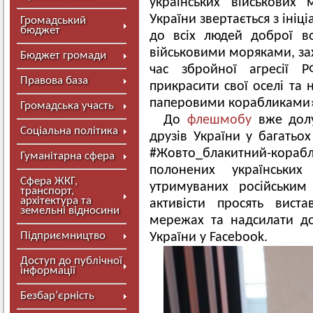
українських військових м
України звертається з ініці
Громадський
бюджет
до всіх людей доброї во
військовими моряками, за
Бюджет громади
час збройної агресії Р
Правова база
прикрасити свої оселі та
паперовими корабликами», 
Громадська участь
До
флешмобу
вже долуч
Соціальна політика
друзів України у багатьох
#Жовто_блакитний-кор
Гуманітарна сфера
полонених українськи
Сфера ЖКГ,
утримуваних російським
транспорт,
архітектура та
активісти просять вист
земельні відносини
мережах та надсилати до 
Підприємництво
України у Facebook.
Доступ до публічної
інформації
Безбар’єрність