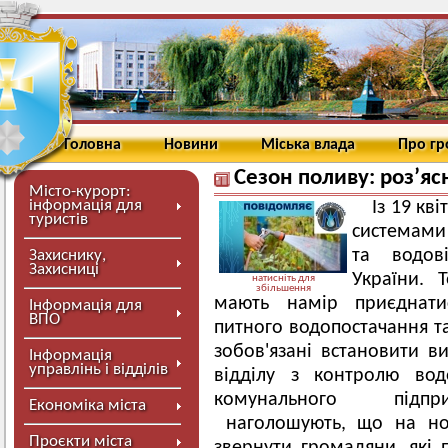
Головна
Новини
Міська влада
Про г
Сезон поливу: роз’я
Місто-курорт:
інформація для
Із 19 кв
туристів
системами
та водов
Захиснику,
Захисниці
України. 
натисніть для
збільшення
мають намір приєднати
Інформація для
ВПО
питного водопостачання т
зобов'язані встановити в
Інформація
управлінь і відділів
відділу з контролю вод
комунального підпри
Економіка міста
наголошують, що на нов
Проєкти міста