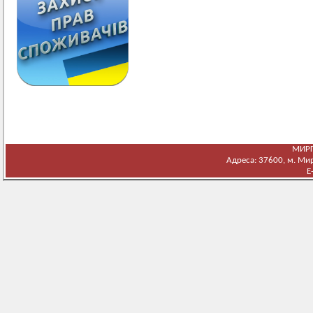
МИРГ
Адреса: 37600, м. Мирг
E