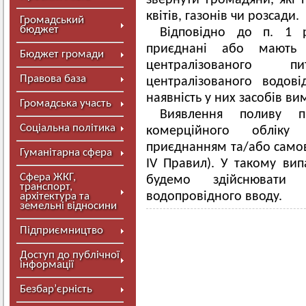
звернути громадяни, які 
квітів, газонів чи розсади.
Громадський
бюджет
Відповідно до п. 1 р
приєднані або мають
Бюджет громади
централізованого 
Правова база
централізованого водові
наявність у них засобів в
Громадська участь
Виявлення поливу п
Соціальна політика
комерційного обліку
приєднанням та/або самов
Гуманітарна сфера
IV Правил). У такому вип
Сфера ЖКГ,
будемо здійснювати 
транспорт,
водопровідного вводу.
архітектура та
земельні відносини
Підприємництво
Доступ до публічної
інформації
Безбар’єрність