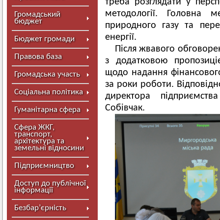
треба розглядати у персп
методології. Головна 
Громадський
бюджет
природного газу та пер
енергії.
Бюджет громади
Після жвавого обговоре
Правова база
з додатковою пропозиці
щодо надання фінансового
Громадська участь
за роки роботи. Відповідн
Соціальна політика
директора підприємств
Собівчак.
Гуманітарна сфера
Сфера ЖКГ,
транспорт,
архітектура та
земельні відносини
Підприємництво
Доступ до публічної
інформації
Безбар’єрність