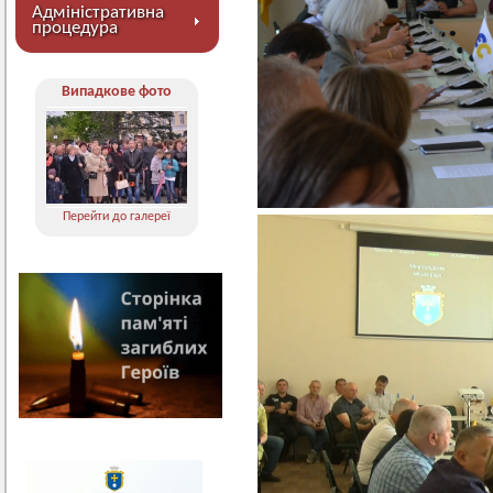
Адміністративна
процедура
Випадкове фото
Перейти до галереї