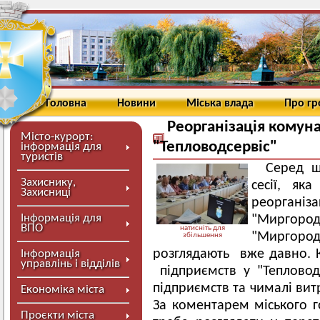
Головна
Новини
Міська влада
Про г
Реорганізація комун
Місто-курорт:
"Тепловодсервіс"
інформація для
туристів
Серед ш
Захиснику,
сесії, як
Захисниці
реоргані
Інформація для
"Мирг
ВПО
натисніть для
"Миргоро
збільшення
розглядають вже давно. 
Інформація
управлінь і відділів
підприємств у "Тепловодс
підприємств та чималі ви
Економіка міста
За коментарем міського г
Проєкти міста