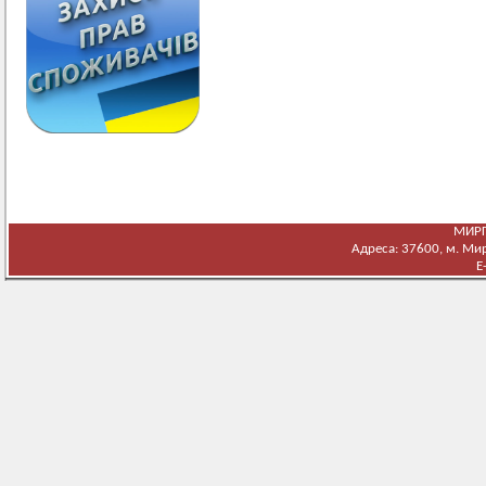
МИРГ
Адреса: 37600, м. Мирг
E