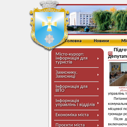
Головна
Новини
Мі
Підго
Місто-курорт:
депутат
інформація для
туристів
Захиснику,
Захисниці
Інформація для
натисн
ВПО
збіл
управлінь т
Питанн
Інформація
комунальн
управлінь і відділів
місцевої п
громади ро
Економіка міста
Після д
включаючи 
Проєкти міста