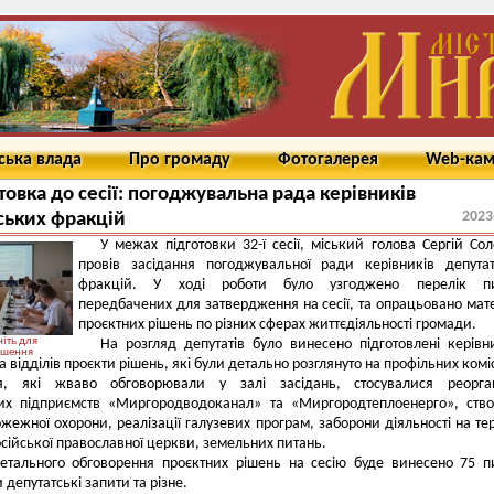
ська влада
Про громаду
Фотогалерея
Web-ка
товка до сесії: погоджувальна рада керівників
2023
ських фракцій
У межах підготовки 32-ї сесії, міський голова Сергій Со
провів засідання погоджувальної ради керівників депута
фракцій. У ході роботи було узгоджено перелік пи
передбачених для затвердження на сесії, та опрацьовано мат
проєктних рішень по різних сферах життєдіяльності громади.
іть для
На розгляд депутатів було винесено підготовлені керів
ьшення
а відділів проєкти рішень, які були детально розглянуто на профільних комі
я, які жваво обговорювали у залі засідань, стосувалися реоргані
их підприємств «Миргородводоканал» та «Миргородтеплоенерго», ств
ожежної охорони, реалізації галузевих програм, заборони діяльності на тер
сійської православної церкви, земельних питань.
етального обговорення проєктних рішень на сесію буде винесено 75 п
депутатські запити та різне.