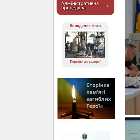
Адміністративна
процедура
Випадкове фото
Перейти до галереї