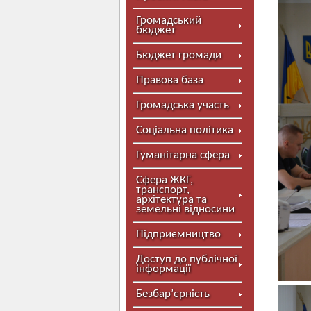
Громадський
бюджет
Бюджет громади
Правова база
Громадська участь
Соціальна політика
Гуманітарна сфера
Сфера ЖКГ,
транспорт,
архітектура та
земельні відносини
Підприємництво
Доступ до публічної
інформації
Безбар’єрність