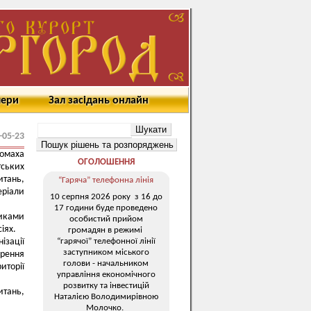
мери
Зал засідань онлайн
-05-23
ломаха
ОГОЛОШЕННЯ
тських
тань,
“Гаряча” телефонна лінія
еріали
10 серпня 2026 року з 16 до
17 години буде проведено
никами
особистий прийом
сіях.
громадян в режимі
“гарячої” телефонної лінії
зації
заступником міського
орення
голови - начальником
иторії
управління економічного
розвитку та інвестицій
итань,
Наталією Володимирівною
Молочко.