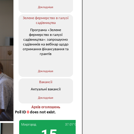
Докладніше
Зелене фермерство в галузі
садівництва
Програма «Зелене
фермерство в галузі
садівництва»: запрошуємо
садівників на вебінар щодо
отримання фінансування та
грантів
Докладніше
Вакансії
Актуальні вакансії
Докладніше
Архів оголошень
Poll ID
0
does not exist.