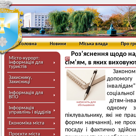
Головна
Новини
Міська влада
Про г
Роз’яснення щодо н
Місто-курорт:
сім’ям, в яких виховую
інформація для
туристів
Законом
Захиснику,
допомогу 
Захисниці
інвалідам
Інформація для
соціальної
ВПО
дітям-інва
натисніть для
збільшення
одному з 
Інформація
управлінь і відділів
піклувальнику, які не пра
форми навчання), не прох
Економіка міста
посаду і фактично здійс
Проєкти міста