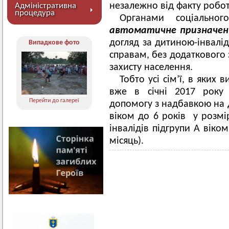
незалежно від факту робот
Адміністративна
процедура
Органами соціальног
автоматичне призначення
догляд за дитиною-інвалі
Випадкове фото
справам, без додаткового 
захисту населення.
Тобто усі сім’ї, в яких 
вже в січні 2017 року
Перейти до галереї
допомогу з надбавкою на д
віком до 6 років у розмір
інвалідів підгрупи А віком
місяць).