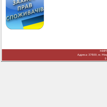
МИРГ
Адреса: 37600, м. Мирг
E