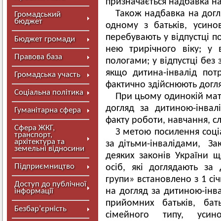
призначається надбавка на
Також надбавка на догл
Громадський
бюджет
одному з батьків, усинови
перебувають у відпустці п
Бюджет громади
нею трирічного віку; у в
Правова база
пологами; у відпустці без
якщо дитина-інвалід пот
Громадська участь
фактично здійснюють догл
Соціальна політика
При цьому одинокій мат
догляд за дитиною-інвал
Гуманітарна сфера
факту роботи, навчання, с
Сфера ЖКГ,
З метою посилення соціа
транспорт,
архітектура та
за дітьми-інвалідами, За
земельні відносини
деяких законів України щ
Підприємництво
осіб, які доглядають за 
групи» встановлено з 1 сі
Доступ до публічної
на догляд за дитиною-інва
інформації
прийомних батьків, бать
Безбар’єрність
сімейного типу, усинов