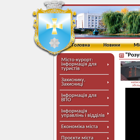
Головна
Новини
Мі
"Розу
Місто-курорт:
інформація для
туристів
Захиснику,
натисн
Захисниці
збіл
Інформація для
ВПО
Інформація
управлінь і відділів
Економіка міста
Проєкти міста