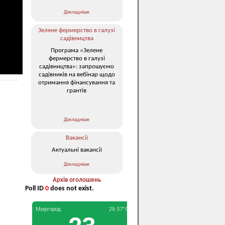
Докладніше
Зелене фермерство в галузі
садівництва
Програма «Зелене
фермерство в галузі
садівництва»: запрошуємо
садівників на вебінар щодо
отримання фінансування та
грантів
Докладніше
Вакансії
Актуальні вакансії
Докладніше
Архів оголошень
Poll ID
0
does not exist.