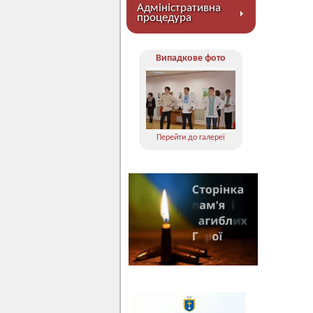
Адміністративна
процедура
Випадкове фото
Перейти до галереї