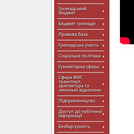
Громадський
бюджет
Бюджет громади
Правова база
Громадська участь
Соціальна політика
Гуманітарна сфера
Сфера ЖКГ,
транспорт,
архітектура та
земельні відносини
Підприємництво
Доступ до публічної
інформації
Безбар’єрність