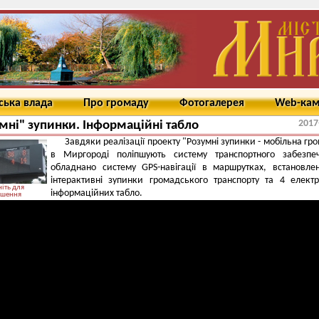
ська влада
Про громаду
Фотогалерея
Web-ка
2017
мні" зупинки. Інформаційні табло
Завдяки реалізації проекту "Розумні зупинки - мобільна гр
в Миргороді поліпшують систему транспортного забезпеч
обладнано систему GPS-навігації в маршрутках, встановле
інтерактивні зупинки громадського транспорту та 4 елект
іть для
інформаційних табло.
ьшення