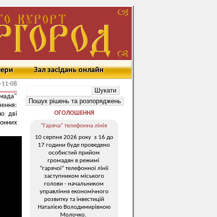
мери
Зал засідань онлайн
-11-08
омада"
ення:
ОГОЛОШЕННЯ
но дві
ронних
“Гаряча” телефонна лінія
10 серпня 2026 року з 16 до
17 години буде проведено
особистий прийом
громадян в режимі
“гарячої” телефонної лінії
заступником міського
голови - начальником
управління економічного
розвитку та інвестицій
Наталією Володимирівною
Молочко.