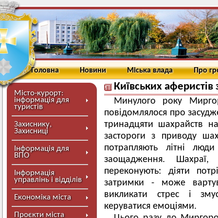
Головна
Новини
Міська влада
Про г
Київських аферистів
Місто-курорт:
інформація для
Минулого року Мирго
туристів
повідомлялося про засудж
тринадцяти шахрайств на 
Захиснику,
Захисниці
застороги з приводу шах
потрапляють літні люди
Інформація для
ВПО
заощадження. Шахраї,
переконують: діяти пот
Інформація
управлінь і відділів
затримки - може вартув
викликати стрес і зм
Економіка міста
керуватися емоціями.
Проєкти міста