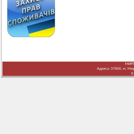
МИРГ
Адреса: 37600, м. Мирг
E