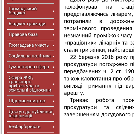
Цього разу до Миргород
телефонував на стац
Громадський
бюджет
представляючись лікарем,
потрапили в дорожнь
Бюджет громади
термінового проведення
Правова база
незначний проміжок часу 
«працівники лікарні» та 
Громадська участь
стали три жінки, найстарші
Соціальна політика
22 березня 2018 року 
прокуратури погоджено пі
Гуманітарна сфера
передбачених ч. 2 ст. 19
Сфера ЖКГ,
також клопотання про обр
транспорт,
вигляді тримання під в
архітектура та
земельні відносини
арешту.
Триває робота прок
Підприємництво
прокуратури та слід
Доступ до публічної
завершенням досудового р
інформації
Безбар’єрність