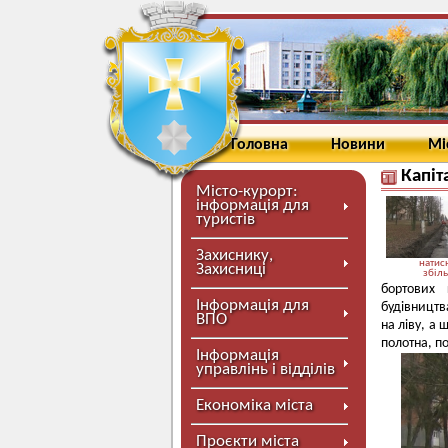
Головна
Новини
Мі
Капіт
Місто-курорт:
інформація для
туристів
Захиснику,
натисн
Захисниці
збіл
бортових 
Інформація для
будівництв
ВПО
на ліву, а
полотна, п
Інформація
управлінь і відділів
Економіка міста
Проєкти міста