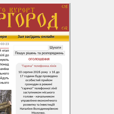
мери
Зал засідань онлайн
-03-23
й етап
ілі до
ОГОЛОШЕННЯ
онують
 понад
“Гаряча” телефонна лінія
заміна
10 серпня 2026 року з 16 до
ьного
17 години буде проведено
ейдуть
особистий прийом
жнього
громадян в режимі
“гарячої” телефонної лінії
заступником міського
голови - начальником
управління економічного
розвитку та інвестицій
Наталією Володимирівною
Молочко.