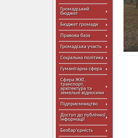
Громадський
бюджет
Бюджет громади
Правова база
Громадська участь
Соціальна політика
Гуманітарна сфера
Сфера ЖКГ,
транспорт,
архітектура та
земельні відносини
Підприємництво
Доступ до публічної
інформації
Безбар’єрність