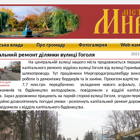
ська влада
Про громаду
Фотогалерея
Web-ка
2021
альний ремонт ділянки вулиці Гоголя
На центральній вулиці нашого міста продовжується перши
капітального ремонту відрізку вулиці Гоголя від вулиці Гурамішв
шляхопроводу. Тут працівники Миргородагрошляхбуду вик
роботи із демонтажу бордюрів та їх заміни. Проєктом вартістю
іть для
7,7 млн.грн. передбачено: укладення нового асфальту, 
ьшення
каменів та будівництво велодоріжок, повідомили у відділі капітал
а. Зараз дорожники працюють на парній стороні вулиці Гоголя, згодом пер
 щойно дозволятимуть погодні умови - розпочнуть капітальний ремонт доро
овідомили у відділу капітального будівництва.