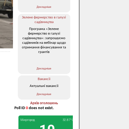
Докладніше
Зелене фермерство в галузі
садівництва
Програма «Зелене
фермерство в галузі
садівництва»: запрошуємо
садівників на вебінар щодо
отримання фінансування та
грантів
Докладніше
Вакансії
Актуальні вакансії
Докладніше
Архів оголошень
Poll ID
0
does not exist.