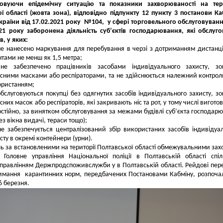
овуючи епідемічну ситуацію та показники захворюваності на тери
ї області
(жовта зона),
відповідно підпункту 12 пункту 3 постанови Ка
України від 17.02.2021 року №104, у сфері торговельного обслуговуванн
21 року заборонена діяльність суб’єктів господарювання, які обслуг
в, у яких:
не нанесено маркування для перебування в черзі з дотриманням дистанц
нтами не менш як 1,5 метра;
не забезпечено працівників засобами індивідуального захисту, зо
сними масками або респіраторами, та не здійснюється належний контроль
ористанням;
обслуговуються покупці без одягнутих засобів індивідуального захисту, з
сних масок або респіраторів, які закривають ніс та рот, у тому числі вигото
стійно, за винятком обслуговування за межами будівлі суб’єкта господар
ез вікна видачі, тераси тощо);
не забезпечується централізований збір використаних засобів індивідуа
сту в окремі контейнери (урни).
ь за встановленими на території Полтавської області обмежувальними за
є Головне управління Національної поліції в Полтавській області спі
правлінням Держпродспоживслужби у в Полтавській області.
Рейдові пер
имання карантинних норм, передбачених Постановами Кабміну, розпоча
16 березня.