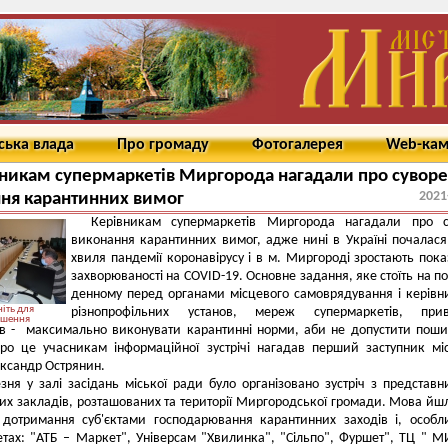
ська влада
Про громаду
Фотогалерея
Web-ка
никам супермаркетів Миргорода нагадали про суворе
2021
ня карантинних вимог
Керівникам супермаркетів Миргорода нагадали про с
виконання карантинних вимог, адже нині в Україні почалася
хвиля пандемії коронавірусу і в м. Миргороді зростають пок
захворюваності на COVID-19. Основне задання, яке стоїть на п
денному перед органами місцевого самоврядування і керів
іть для
різнопрофільних установ, мереж супермаркетів, прив
ьшення
ів - максимально виконувати карантинні норми, аби не допустити пош
Про це учасникам інформаційної зустрічі нагадав перший заступник мі
ксандр Острянин.
зня у залі засідань міської ради було організовано зустріч з представ
их закладів, розташованих та території Миргородської громади. Мова йш
 дотримання суб'єктами господарювання карантинних заходів і, особл
тах: "АТБ – Маркет", Універсам "Хвилинка", "Сільпо", Фуршет", ТЦ " М