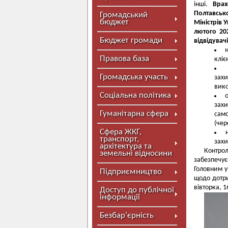
інші.
Врах
Полтавсько
Громадський
бюджет
Міністрів 
лютого 20
Бюджет громади
відвідувачі
Правова база
кліє
Громадська участь
захи
вик
Соціальна політика
захи
Гуманітарна сфера
само
(чер
Сфера ЖКГ,
транспорт,
захи
архітектура та
Контрол
земельні відносини
забезпечу
Головним у
Підприємництво
щодо дотр
вівторка, 
Доступ до публічної
інформації
Безбар’єрність