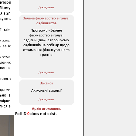
торії
Докладніше
бінету
я з 24
Зелене фермерство в галузі
овують
садівництва
ії між
Програма «Зелене
фермерство в галузі
садівництва»: запрошуємо
крема
садівників на вебінар щодо
 за їх
отримання фінансування та
грантів
окрема
влених
ювання
Докладніше
льного
Вакансії
ходами
Актуальні вакансії
льно з
Докладніше
евірки
лися з
Архів оголошень
Poll ID
0
does not exist.