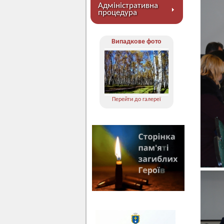
Адміністративна
процедура
Випадкове фото
Перейти до галереї