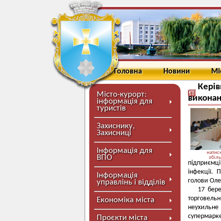
Головна
Новини
Мі
Керів
Місто-курорт:
виконан
інформація для
туристів
Захиснику,
Захисниці
Інформація для
натисн
ВПО
збіл
підприємц
інфекції. 
Інформація
голови Оле
управлінь і відділів
17 бере
торговельн
Економіка міста
неухильне
супермарке
Проєкти міста