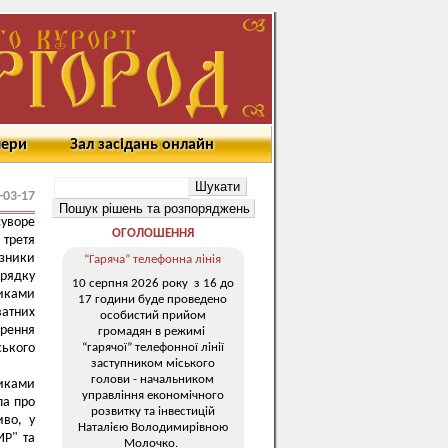
мери
Зал засідань онлайн
-03-17
уворе
ОГОЛОШЕННЯ
 третя
азники
“Гаряча” телефонна лінія
орядку
10 серпня 2026 року з 16 до
никами
17 години буде проведено
атних
особистий прийом
ирення
громадян в режимі
“гарячої” телефонної лінії
ського
заступником міського
голови - начальником
никами
управління економічного
ла про
розвитку та інвестицій
иво, у
Наталією Володимирівною
ИР" та
Молочко.