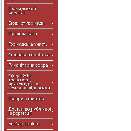
Громадський
бюджет
Бюджет громади
Правова база
Громадська участь
Соціальна політика
Гуманітарна сфера
Сфера ЖКГ,
транспорт,
архітектура та
земельні відносини
Підприємництво
Доступ до публічної
інформації
Безбар’єрність