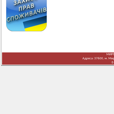
МИРГ
Адреса: 37600, м. Мирг
E