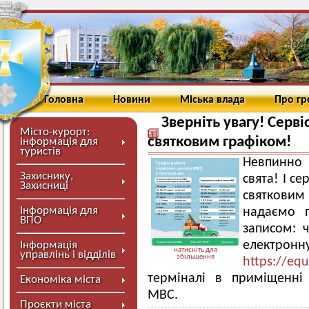
Головна
Новини
Міська влада
Про г
Зверніть увагу! Серв
Місто-курорт:
святковим графіком!
інформація для
туристів
Невпинно 
Захиснику,
свята! І с
Захисниці
святкови
Інформація для
надаємо п
ВПО
записом: ч
електронну
Інформація
натисніть для
управлінь і відділів
збільшення
https://equ
терміналі в приміщенні 
Економіка міста
МВС.
Проєкти міста