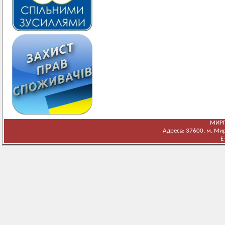
МИРГ
Адреса: 37600, м. Мирг
E