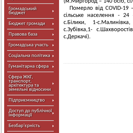
(м.Миргород – 140 осіб, сіл
Померло від COVID-19 –
Громадський
бюджет
сільське населення - 24 о
с.Білики, 1-с.Малинівка,
Бюджет громади
с.Зубівка,1- с.Шахворості
Правова база
с.Деркачі).
Громадська участь
Соціальна політика
Гуманітарна сфера
Сфера ЖКГ,
транспорт,
архітектура та
земельні відносини
Підприємництво
Доступ до публічної
інформації
Безбар’єрність