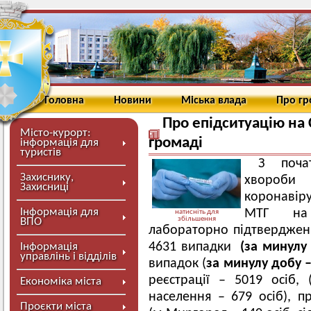
Головна
Новини
Міська влада
Про г
Про епідситуацію на
Місто-курорт:
громаді
інформація для
туристів
З поча
Захиснику,
хвороби
Захисниці
коронавір
Інформація для
МТГ на 0
натисніть для
збільшення
ВПО
лабораторно підтверджен
4631 випадки
(за минулу
Інформація
управлінь і відділів
випадок (
за минулу добу –
реєстрації – 5019 осіб, 
Економіка міста
населення – 679 осіб), 
Проєкти міста