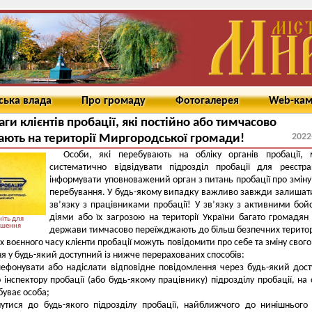
ська влада
Про громаду
Фотогалерея
Web-ка
аги клієнтів пробації, які постійно або тимчасово
2022
ють на території Миргородської громади!
Особи, які перебувають на обліку органів пробації, 
систематично відвідувати підрозділ пробації для реєстра
інформувати уповноважений орган з питань пробації про зміну
перебування. У будь-якому випадку важливо завжди залишат
зв’язку з працівниками пробації! У зв’язку з активними бо
діями або їх загрозою на території України багато громадян
іть для
ьшення
держави тимчасово переїжджають до більш безпечних терито
х воєнного часу клієнти пробації можуть повідомити про себе та зміну свого
я у будь-який доступний із нижче перерахованих способів:
лефонувати або надіслати відповідне повідомлення через будь-який дос
інспектору пробації (або будь-якому працівнику) підрозділу пробації, на 
буває особа;
утися до будь-якого підрозділу пробації, найближчого до нинішнього