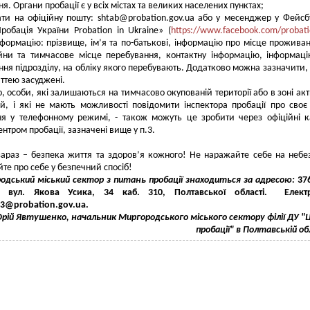
. Органи пробації є у всіх містах та великих населених пунктах;
ти на офіційну пошту:
shtab@probation.gov.ua
або у месенджер у Фейсб
Пробація України Probation in Ukraine» (
https://www.facebook.com/probati
нформацію: прізвище, ім’я та по-батькові, інформацію про місце прожива
ійни та тимчасове місце перебування, контактну інформацію, інформац
ня підрозділу, на обліку якого перебувають. Додатково можна зазначити, 
аттею засуджені.
, особи, які залишаються на тимчасово окупованій території або в зоні ак
й, і які не мають можливості повідомити інспектора пробації про своє
ня у телефонному режимі, - також можуть це зробити через офіційні 
ентром пробації, зазначені вище у п.3.
араз – безпека життя та здоров’я кожного! Не наражайте себе на небе
те про себе у безпечний спосіб!
одський міський сектор з питань пробації знаходиться за адресою
:
37
 вул. Якова Усика
,
34
каб.
310
,
Полтавської області.
Ел
ект
23@
probation
.
gov
.
ua
.
рій Явтушенко, начальник Миргородського міського сектору філії ДУ 
пробації" в Полтавській о