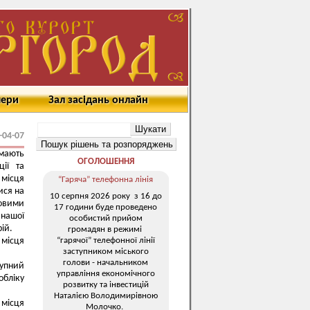
мери
Зал засідань онлайн
-04-07
мають
ОГОЛОШЕННЯ
ції та
 місця
“Гаряча” телефонна лінія
ися на
10 серпня 2026 року з 16 до
йовими
17 години буде проведено
 нашої
особистий прийом
рій.
громадян в режимі
“гарячої” телефонної лінії
 місця
заступником міського
голови - начальником
тупний
управління економічного
обліку
розвитку та інвестицій
Наталією Володимирівною
 місця
Молочко.