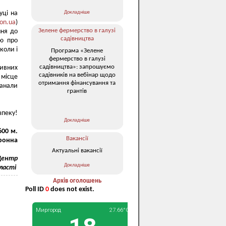
Докладніше
уці на
on.ua
)
Зелене фермерство в галузі
ння до
садівництва
ію про
коли і
Програма «Зелене
фермерство в галузі
садівництва»: запрошуємо
тивних
садівників на вебінар щодо
 місце
отримання фінансування та
канали
грантів
зпеку!
Докладніше
600
м.
Вакансії
ронна
Актуальні вакансії
"Центр
Докладніше
бласті
Архів оголошень
Poll ID
0
does not exist.