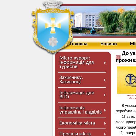
Головна
Новини
Мі
До ув
Місто-курорт:
прожива
інформація для
туристів
Захиснику,
Захисниці
Інформація для
натисн
ВПО
збіл
В умова
Інформація
перебуванн
управлінь і відділів
1) зате
месенджер 
Економіка міста
якого пере
2) зверн
Проєкти міста