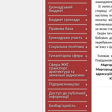
знаходження
3) написа
Громадський
бюджет
сторінці «
наступну і
Бюджет громади
початку в
найменуван
Правова база
за якою ст
Окрім того
Громадська участь
бойових ді
перебуван
Соціальна політика
зв’язку з Ц
Гуманітарна сфера
Головне з
Повідомляй
Сфера ЖКГ,
Миргор
транспорт,
Миргород
архітектура та
адреса:
pl
земельні відносини
Ю
Підприємництво
Доступ до публічної
інформації
Безбар’єрність