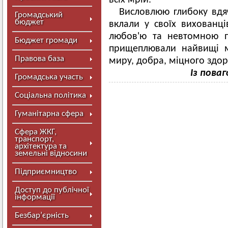
всіх мрій.
Висловлюю глибоку вдяч
Громадський
бюджет
вклали у своїх вихованці
любов'ю та невтомною п
Бюджет громади
прищеплювали найвищі м
Правова база
миру, добра, міцного здоро
Із поваг
Громадська участь
Соціальна політика
Гуманітарна сфера
Сфера ЖКГ,
транспорт,
архітектура та
земельні відносини
Підприємництво
Доступ до публічної
інформації
Безбар’єрність