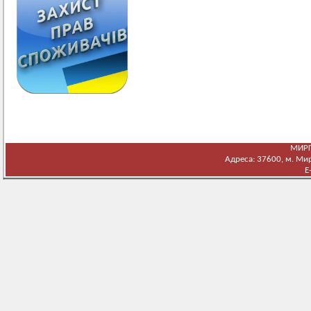
МИРГ
Адреса: 37600, м. Мирг
E