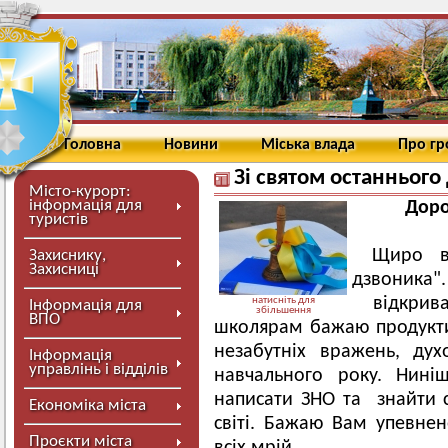
Головна
Новини
Міська влада
Про г
Зі святом останнього
Місто-курорт:
інформація для
Доро
туристів
Щиро в
Захиснику,
Захисниці
дзвоника
відкрива
натисніть для
Інформація для
збільшення
ВПО
школярам бажаю продукти
незабутніх вражень, ду
Інформація
управлінь і відділів
навчального року. Нині
написати ЗНО та знайти 
Економіка міста
світі. Бажаю Вам упевнен
Проєкти міста