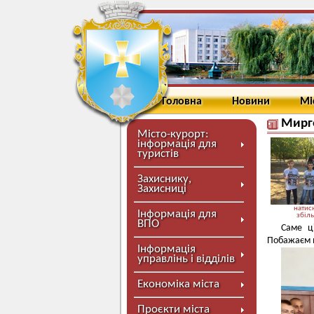
Головна
Новини
Мі
Мирго
Місто-курорт:
інформація для
туристів
Захиснику,
Захисниці
натисн
Інформація для
збіл
ВПО
Саме ц
Побажаєм н
Інформація
управлінь і відділів
Економіка міста
Проєкти міста