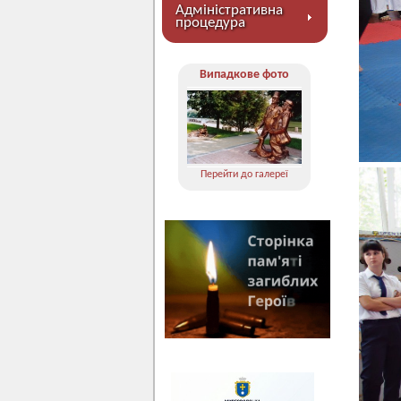
Адміністративна
процедура
Випадкове фото
Перейти до галереї