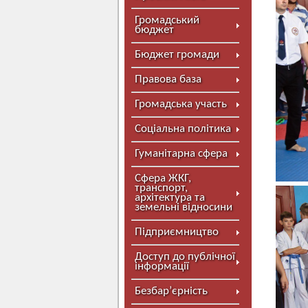
Громадський
бюджет
Бюджет громади
Правова база
Громадська участь
Соціальна політика
Гуманітарна сфера
Сфера ЖКГ,
транспорт,
архітектура та
земельні відносини
Підприємництво
Доступ до публічної
інформації
Безбар’єрність