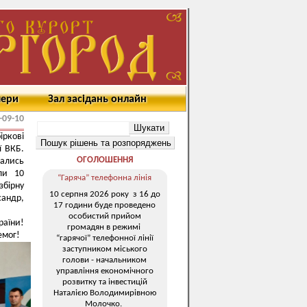
мери
Зал засідань онлайн
-09-10
іркові
ї ВКБ.
ОГОЛОШЕННЯ
ались
ли 10
“Гаряча” телефонна лінія
збірну
10 серпня 2026 року з 16 до
сандр,
17 години буде проведено
особистий прийом
раїни!
громадян в режимі
емог!
“гарячої” телефонної лінії
заступником міського
голови - начальником
управління економічного
розвитку та інвестицій
Наталією Володимирівною
Молочко.