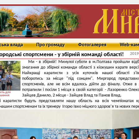
ська влада
Про громаду
Фотогалерея
Web-ка
2019
родські спортсмени - у збірній команді області!
Ми - в збірній! Минулої суботи в м.Полтава пройшли відб
змагання до збірної команди області з кіокушин карате версі
Найкращі каратисти з усіх куточків нашої області з'їх
поборотись за місце "під сонцем". Миргород представи
спортсменів, але не всім вдалось дійти до фіналу. Отже в 
потрапили і посіли 1 місця в своїй категорії - Лазоренко Олек
іть для
Зайцев Данило, 2 місце - Зайцев Влад та Панов Влад.
ьшення
і каратисти будуть представляти нашу область на всіх чемпіонатах к
ашим спортсменам та їх тренеру Ігорю Івко міцного здоров‘я та нових пер