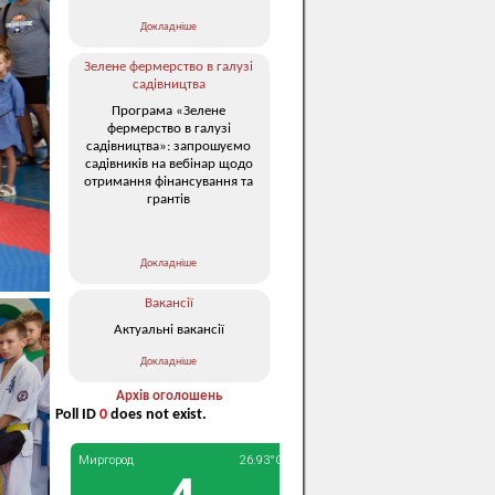
Докладніше
Зелене фермерство в галузі
садівництва
Програма «Зелене
фермерство в галузі
садівництва»: запрошуємо
садівників на вебінар щодо
отримання фінансування та
грантів
Докладніше
Вакансії
Актуальні вакансії
Докладніше
Архів оголошень
Poll ID
0
does not exist.