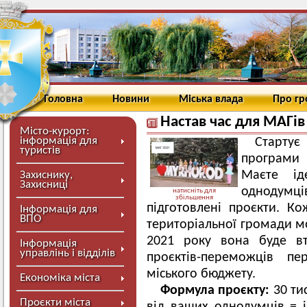
Головна
Новини
Міська влада
Про г
Настав час для МАГів
Місто-курорт:
інформація для
Стартує
туристів
програми 
Маєте ід
Захиснику,
Захисниці
однодумц
натисніть для
збільшення
підготовлені проєкти. К
Інформація для
ВПО
територіальної громади мо
2021 року вона буде вт
Інформація
управлінь і відділів
проєктів-переможців п
міського бюджету.
Економіка міста
Формула проєкту:
30 тис
Проєкти міста