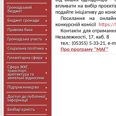
від ваших однодумців = 
впливати на вибір проєкті
Громадський
бюджет
подайте ініціативу до конку
Посилання на онлай
Бюджет громади
конкурсній комісії
https:
Правова база
Контакти для отримання 
Незалежності, 17, каб. 8
Громадська участь
тел.: (05355) 5-33-21, e-m
Соціальна політика
Про програму "МАГ"
Гуманітарна сфера
Сфера ЖКГ,
транспорт,
архітектура та
земельні відносини
Підприємництво
Доступ до публічної
інформації
Безбар’єрність