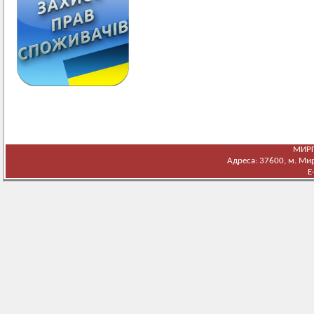
МИРГ
Адреса: 37600, м. Мирг
E