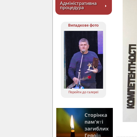
Адміністративна
процедура
Випадкове фото
Перейти до галереї