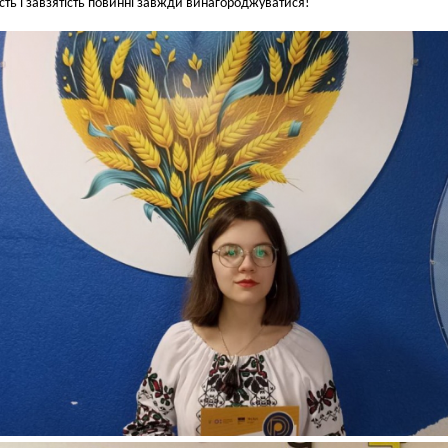
сть і завзятість повинні завжди винагороджуватися!