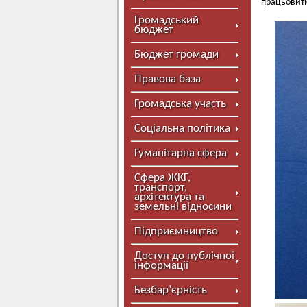
працьовиті
Громадський
бюджет
Бюджет громади
Правова база
Громадська участь
Соціальна політика
Гуманітарна сфера
Сфера ЖКГ,
транспорт,
архітектура та
земельні відносини
Підприємництво
Доступ до публічної
інформації
Безбар’єрність