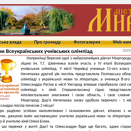
ська влада
Про громаду
Фотогалерея
Web-ка
2025
и Всеукраїнських учнівських олімпіад
Наприкінці березня одні з найрозумніших дівчат Миргород
ліцею ім. Т.Г. Шевченка взяли участь у IV етапі Всеукраї
учнівських олімпіад. У місті Чернівці учениця 11-ого класу
Нечепаєва другий рік поспіль представляла Полтавську обла
олімпіаді з української мови та літератури, а учениця 8-ого
Олександра Русіна в місті Ужгород вперше спробувала свої с
олімпіаді з хімії. Старшокласниці гідно представи
інтелектуальних змаганнях і свою область, і своє славне
іть для
ьшення
Миргород: Дар'я Нечепаєва знову здобула перемогу – 1 мі
ксандра посіла почесне 2 місце!
о радіємо успіхам наполегливих і талановитих дівчат, вітаємо з н
ми, дякуємо їхнім наставницям: учителю української мови та літератури
 й учителю хімії Олені Білик.
 шо перемог у житті Дар'ї та Олександри буде ще багато, адже старан