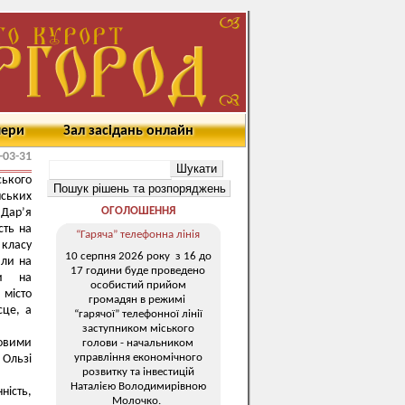
мери
Зал засідань онлайн
-03-31
ського
нських
ОГОЛОШЕННЯ
 Дар’я
сть на
“Гаряча” телефонна лінія
 класу
10 серпня 2026 року з 16 до
или на
17 години буде проведено
ли на
особистий прийом
 місто
громадян в режимі
сце, а
“гарячої” телефонної лінії
заступником міського
овими
голови - начальником
управління економічного
 Ользі
розвитку та інвестицій
Наталією Володимирівною
ність,
Молочко.