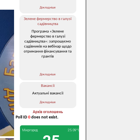
Докладніше
Зелене фермерство в галузі
садівництва
Програма «Зелене
фермерство в галузі
садівництва»: запрошуємо
садівників на вебінар щодо
отримання фінансування та
грантів
Докладніше
Вакансії
Актуальні вакансії
Докладніше
Архів оголошень
Poll ID
0
does not exist.