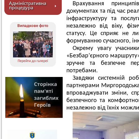
Врахування принципів
Адміністративна
процедура
документах та під час реа
інфраструктуру та послу
незалежно від віку, фіз
Випадкове фото
статусу. Це сприяє не л
формуванню сучасного, ін
Окрему увагу учасник
«Безбар’єрного маршруту»
Перейти до галереї
зручне та безпечне пе
потребами.
Завдяки системній ро
партнерами Миргородська
впроваджувати зміни, сп
безпечного та комфортно
незалежно від їхніх можли