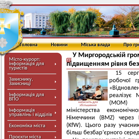
Головна
Новини
Міська влада
Про г
У Миргородській гро
Місто-курорт:
підвищенням рівня без
інформація для
туристів
15 серп
Захиснику,
робочої г
Захисниці
«Відновле
Інформація для
реалізує 
ВПО
(МОМ) з
натисніть для
збільшення
міністерства економічн
Інформація
управлінь і відділів
Німеччини (BMZ) через 
(KfW). Цього разу учасни
Економіка міста
більш безбар’єрного сере
Проєкти міста