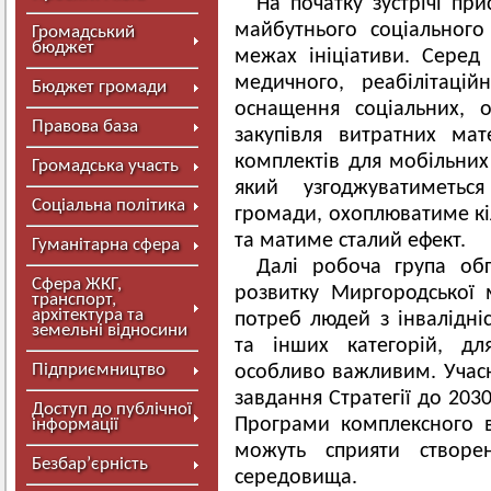
На початку зустрічі пр
майбутнього соціального
Громадський
бюджет
межах ініціативи. Сере
медичного, реабілітаці
Бюджет громади
оснащення соціальних, о
Правова база
закупівля витратних мат
комплектів для мобільних 
Громадська участь
який узгоджуватиметьс
Соціальна політика
громади, охоплюватиме кі
та матиме сталий ефект.
Гуманітарна сфера
Далі робоча група обг
Сфера ЖКГ,
розвитку Миргородської 
транспорт,
архітектура та
потреб людей з інвалідні
земельні відносини
та інших категорій, дл
Підприємництво
особливо важливим. Учасн
завдання Стратегії до 203
Доступ до публічної
Програми комплексного в
інформації
можуть сприяти створе
Безбар’єрність
середовища.