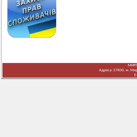
МИРГ
Адреса: 37600, м. Мирг
E