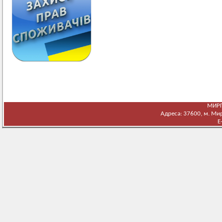
МИРГ
Адреса: 37600, м. Мирг
E