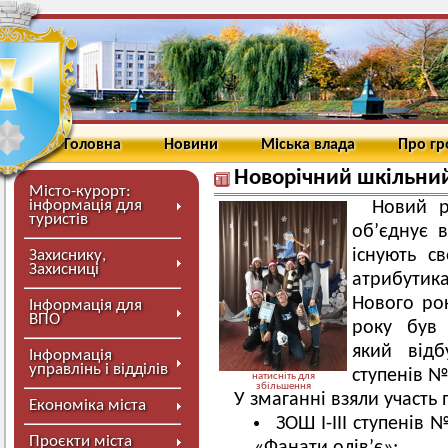
Головна
Новини
Міська влада
Про г
Новорічний шкільни
Місто-курорт:
інформація для
Новий р
туристів
об’єднує в
існують св
Захиснику,
Захисниці
атрибутик
Нового рок
Інформація для
ВПО
року був 
який відб
Інформація
управлінь і відділів
ступенів №
натисніть для
збільшення
У змаганні взяли участь 
Економіка міста
ЗОШ І-ІІІ ступенів
Проєкти міста