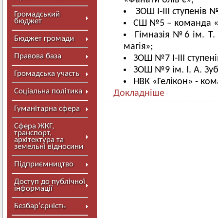
«Фанати олів’є»;
ЗОШ І-ІІІ ступенів
Громадський
бюджет
СШ №5 – команда «
Гімназія №6 ім. Т
Бюджет громади
магія»;
Правова база
ЗОШ №7 І-ІІІ ступе
ЗОШ №9 ім. І. А. Зу
Громадська участь
НВК «Гелікон» - ком
Соціальна політика
Докладніше
Гуманітарна сфера
Сфера ЖКГ,
транспорт,
архітектура та
земельні відносини
Підприємництво
Доступ до публічної
інформації
Безбар’єрність