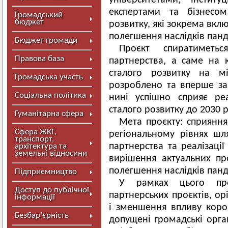
університетами, інститу
експертами та бізнесо
Громадський
бюджет
розвитку, які зокрема вклю
полегшення наслідків панд
Бюджет громади
Проєкт спиратиметь
Правова база
партнерства, а саме на
сталого розвитку на мі
Громадська участь
розроблено та вперше за
Соціальна політика
нині успішно сприяє ре
сталого розвитку до 2030 р
Гуманітарна сфера
Мета проєкту: сприяння
Сфера ЖКГ,
регіональному рівнях шл
транспорт,
партнерства та реалізації
архітектура та
земельні відносини
вирішення актуальних пр
полегшення наслідків панд
Підприємництво
У рамках цього про
Доступ до публічної
партнерських проєктів, ор
інформації
і зменшення впливу корон
Безбар’єрність
допущені громадські орган