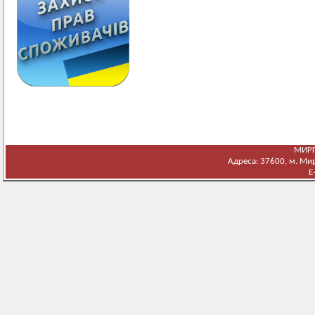
МИРГ
Адреса: 37600, м. Мирг
E