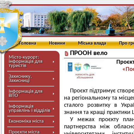
Головна
Новини
Міська влада
Про г
ПРООН вело
Місто-курорт:
інформація для
Проєкт
туристів
«Пос
натисніть для
Захиснику,
збільшення
Захисниці
Проєкт підтримує створ
Інформація для
ВПО
на регіональному та місц
сталого розвитку в Укра
Інформація
управлінь і відділів
знання та кращі практики Ш
У межах проєкту план
Економіка міста
партнерства між обласн
Проєкти міста