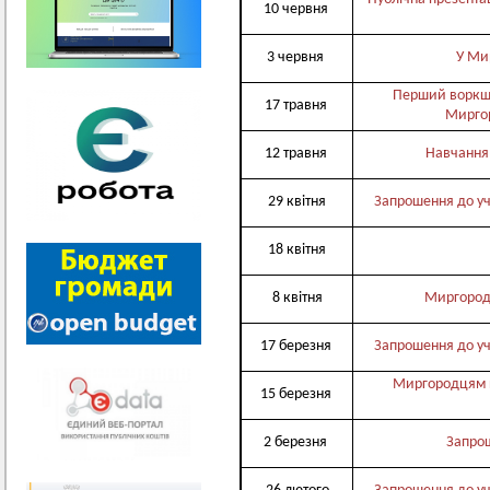
10 червня
3 червня
У Ми
Перший воркшо
17 травня
Миргор
12 травня
Навчання 
29 квітня
Запрошення до уч
18 квітня
8 квітня
Миргород
17 березня
Запрошення до уч
Миргородцям п
15 березня
2 березня
Запрош