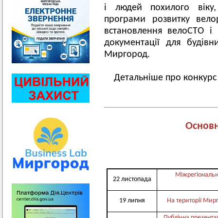
і людей похилого віку,
програми розвитку вело
встановлення велоСТО і 
документації для будівн
Миргород.
Детальніше про конкур
Основн
Міжрегіональн
22 листопада
19 липня
На території Мир
Публічна презента