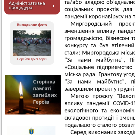
та/або владою об’єдналис
Адміністративна
процедура
соціальних проєктів для
пандемії коронавірусу на т
Миргородський проєк
Випадкове фото
зменшення впливу пандем
громадськістю, бізнесом 
конкурсу та був втілени
стали: Миргородська міськ
"За нами майбутнє", Пі
Перейти до галереї
«Соціальне підприємство
міська рада. Грантову уг
"За нами майбутнє", п
завершили проєкт у грудні
Метою проєкту "Велоп
впливу пандемії COVID-1
екологічного та економі
складової протидії і зме
подальшого сталого розви
Серед виконаних заході