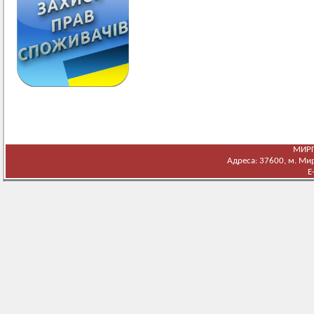
МИРГ
Адреса: 37600, м. Мирг
E