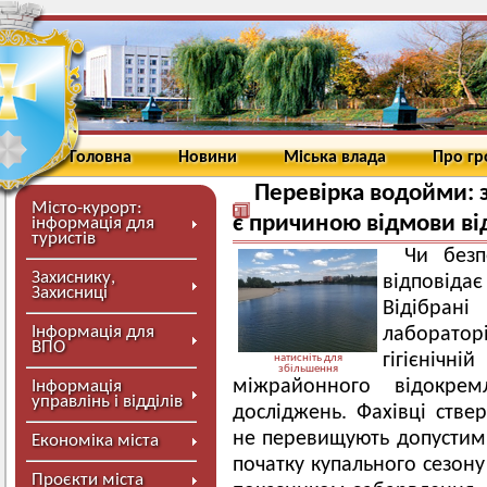
Головна
Новини
Міська влада
Про г
Перевірка водойми: з
Місто-курорт:
є причиною відмови ві
інформація для
туристів
Чи безп
Захиснику,
відповіда
Захисниці
Відібра
Інформація для
лабораторі
ВПО
гігієнічній
натисніть для
збільшення
міжрайонного відокрем
Інформація
управлінь і відділів
досліджень. Фахівці стве
не перевищують допустимі 
Економіка міста
початку купального сезону
Проєкти міста