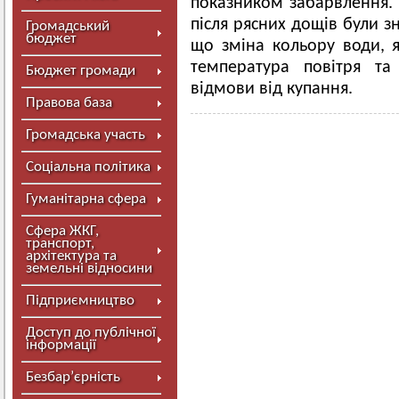
показником забарвлення. 
після рясних дощів були з
Громадський
бюджет
що зміна кольору води, я
температура повітря та
Бюджет громади
відмови від купання.
Правова база
Громадська участь
Соціальна політика
Гуманітарна сфера
Сфера ЖКГ,
транспорт,
архітектура та
земельні відносини
Підприємництво
Доступ до публічної
інформації
Безбар’єрність