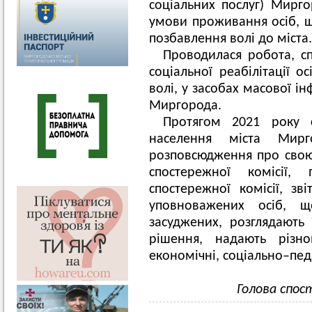
соціальних послуг) Мирго
умови проживання осіб, щ
позбавлення волі до міста.
Проводилася робота, с
соціальної реабілітації о
волі, у засобах масової ін
Миргорода.
Протягом 2021 року с
населення міста Мир
розповсюдження про свою 
спостережної комісії
спостережної комісії, зві
уповноважених осіб, 
засуджених, розглядають
рішення, надають різно
економічні, соціально–педа
Голова спо