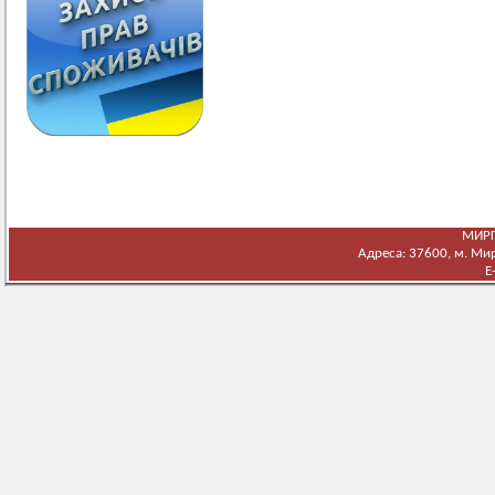
МИРГ
Адреса: 37600, м. Мирг
E