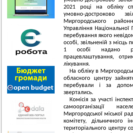
умовно-достроково звіль
2021 році на обліку сп
умовно-достроково зв
Миргородського районн
Управління Національної П
перебування якого невідо
особі, звільненій з місць 
1 особі надано ро
працевлаштування, отри
лікування.
На обліку в Миргородськ
обласного центру зайнято
перебували і за допо
звертались.
Комісія за участі інспе
самоорганізації насе
Миргородської міської рад
комітету, дільничного і
територіального центру с