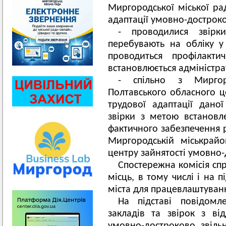
Миргородської міської ра
адаптації умовно-достроко
- проводилися звірки
перебувають на обліку у 
проводиться профілакти
встановлюється адміністра
- спільно з Миргор
Полтавського обласного ц
трудової адаптації даної
звірки з метою встановл
фактичного забезпечення 
Миргородській міськрайо
центру зайнятості умовно-
Спостережна комісія сп
місць, в тому числі і на 
міста для працевлаштування
На підставі повідомл
закладів та звірок з від