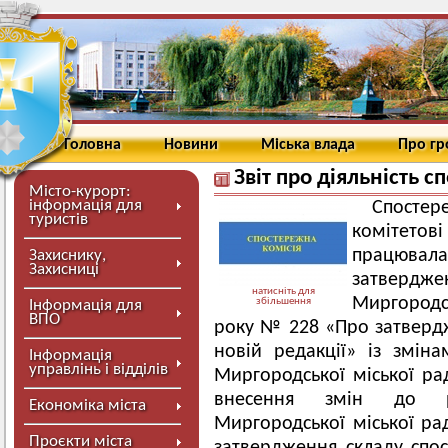
Головна
Новини
Міська влада
Про г
Звіт про діяльність с
Місто-курорт:
інформація для
Спосте
туристів
комітето
працювала 
Захиснику,
Захисниці
затвердже
натисніть для
Миргородсь
збільшення
Інформація для
ВПО
року № 228 «Про затвердж
новій редакції» із змін
Інформація
управлінь і відділів
Миргородської міської р
внесення змін до рі
Економіка міста
Миргородської міської ра
Проєкти міста