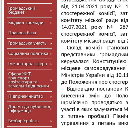
затвердження складу спост
від 21.04.2021 року № 
Громадський
бюджет
спостережної комісії, з
комітету міської ради в
Бюджет громади
14.07.2021 року № 287
Правова база
спостережної комісії, з
комітету міської ради від 
Громадська участь
Склад комісії станов
Соціальна політика
представники громадськи
керувалася Конституціє
Гуманітарна сфера
місцеве самоврядування 
Сфера ЖКГ,
Міністрів України від 10.
транспорт,
до Положення про спостере
архітектура та
земельні відносини
Відповідно постанови 
внесення змін до Полож
Підприємництво
щомісячно проводяться з
Доступ до публічної
участі в яких залучається
інформації
з питань пробації Півн
Безбар’єрність
управління з питань ви