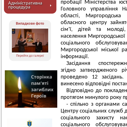
пробації Міністерства юст
Адміністративна
процедура
Головного управління На
області, Миргородська 
обласного центру зайнят
Випадкове фото
сім’ї, дітей та молоді
населення Миргородської 
соціального обслуговув
Миргородської міської р
інформації.
Перейти до галереї
Засідання спостережн
згідно затвердженого р
проведено 12 засідань.
винесено відповідні поста
Відповідно до покладен
протягом минулого року п
- спільно з органами са
Центру соціальних служб дл
соціального захисту на
соціального обслуговув