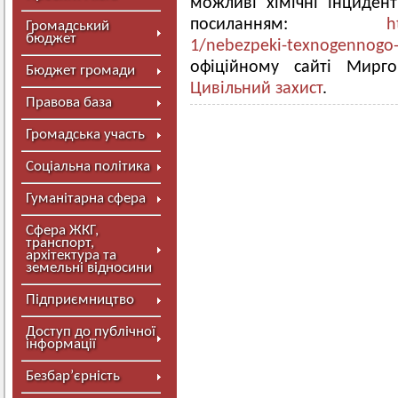
можливі хімічні інциден
посиланням:
h
Громадський
бюджет
1/nebezpeki-texnogennogo-
офіційному сайті Мирго
Бюджет громади
Цивільний захист
.
Правова база
Громадська участь
Соціальна політика
Гуманітарна сфера
Сфера ЖКГ,
транспорт,
архітектура та
земельні відносини
Підприємництво
Доступ до публічної
інформації
Безбар’єрність