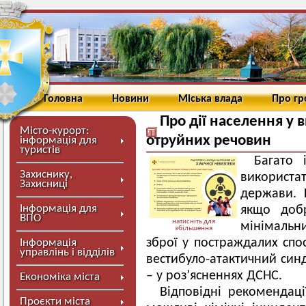
Головна
Новини
Міська влада
Про г
Про дії населення у 
Місто-курорт:
отруйних речовин
інформація для
туристів
Багато
Захиснику,
використат
Захисниці
держави. 
Інформація для
якщо добр
ВПО
натисніть для
мінімальн
збільшення
зброї у постраждалих спос
Інформація
управлінь і відділів
вестибуло-атактичний синд
– у роз’ясненнях ДСНС.
Економіка міста
Відповідні рекомендаці
Проєкти міста