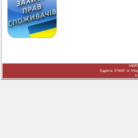
МИРГ
Адреса: 37600, м. Мирг
E