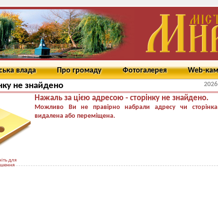
ська влада
Про громаду
Фотогалерея
Web-ка
2026
нку не знайдено
Нажаль за цією адресою - сторінку не знайдено.
Можливо Ви не правірно набрали адресу чи сторінка
видалена або переміщена.
іть для
ьшення