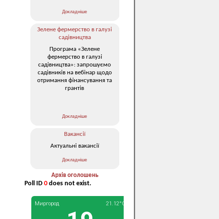
Докладніше
Зелене фермерство в галузі
садівництва
Програма «Зелене
фермерство в галузі
садівництва»: запрошуємо
садівників на вебінар щодо
отримання фінансування та
грантів
Докладніше
Вакансії
Актуальні вакансії
Докладніше
Архів оголошень
Poll ID
0
does not exist.