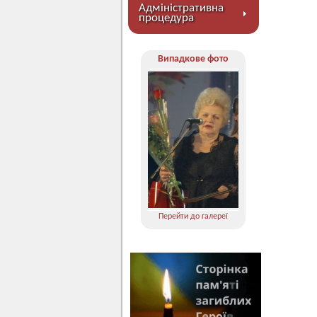
Адміністративна
процедура
Випадкове фото
Перейти до галереї