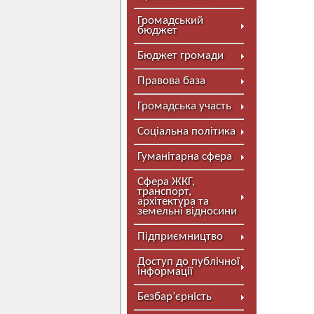
Громадський
бюджет
Бюджет громади
Правова база
Громадська участь
Соціальна політика
Гуманітарна сфера
Сфера ЖКГ,
транспорт,
архітектура та
земельні відносини
Підприємництво
Доступ до публічної
інформації
Безбар’єрність