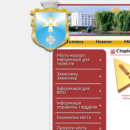
Головна
Новини
Мі
Сторі
Місто-курорт:
інформація для
туристів
Захиснику,
Захисниці
Інформація для
ВПО
натисн
збіл
Інформація
управлінь і відділів
Економіка міста
Проєкти міста