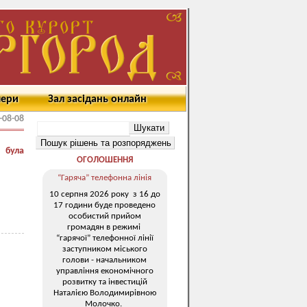
мери
Зал засідань онлайн
-08-08
 була
ОГОЛОШЕННЯ
“Гаряча” телефонна лінія
10 серпня 2026 року з 16 до
17 години буде проведено
особистий прийом
громадян в режимі
“гарячої” телефонної лінії
заступником міського
голови - начальником
управління економічного
розвитку та інвестицій
Наталією Володимирівною
Молочко.