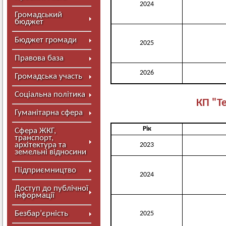
2024
Громадський
бюджет
Бюджет громади
2025
Правова база
2026
Громадська участь
Соціальна політика
КП "Т
Гуманітарна сфера
Рік
Сфера ЖКГ,
транспорт,
архітектура та
2023
земельні відносини
Підприємництво
2024
Доступ до публічної
інформації
Безбар’єрність
2025