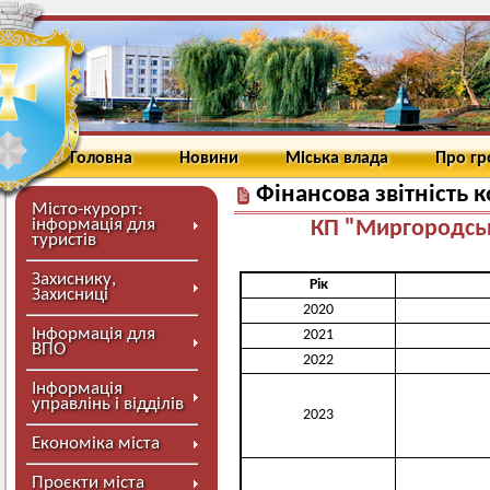
Головна
Новини
Міська влада
Про г
Фінансова звітність
Місто-курорт:
інформація для
КП "Миргородсь
туристів
Захиснику,
Рік
Захисниці
2020
Інформація для
2021
ВПО
2022
Інформація
управлінь і відділів
2023
Економіка міста
Проєкти міста