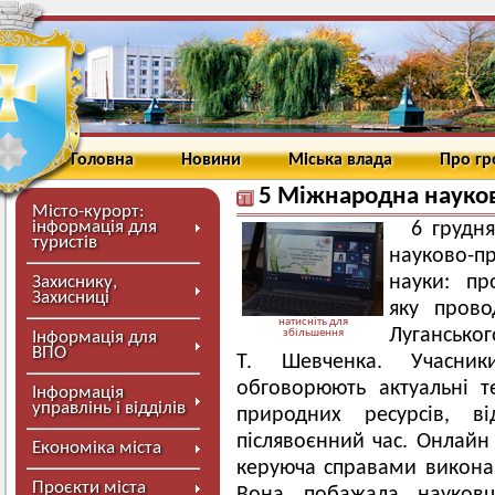
Головна
Новини
Міська влада
Про г
5 Міжнародна науко
Місто-курорт:
інформація для
6 грудн
туристів
науково-п
науки: пр
Захиснику,
Захисниці
яку прово
натисніть для
Луганськог
збільшення
Інформація для
ВПО
Т. Шевченка. Учасник
обговорюють актуальні т
Інформація
управлінь і відділів
природних ресурсів, в
післявоєнний час. Онлайн 
Економіка міста
керуюча справами виконав
Проєкти міста