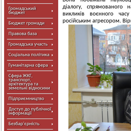
Вона побажала науковц
діалогу, спрямованого 
Громадський
бюджет
викликів воєнного час
російським агресором. Ві
Бюджет громади
Правова база
Громадська участь
Соціальна політика
Гуманітарна сфера
Сфера ЖКГ,
транспорт,
архітектура та
земельні відносини
Підприємництво
Доступ до публічної
інформації
Безбар’єрність