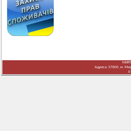
МИРГ
Адреса: 37600, м. Мирг
E