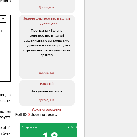
еного
Докладніше
, м
Зелене фермерство в галузі
садівництва
Програма «Зелене
н
фермерство в галузі
садівництва»: запрошуємо
садівників на вебінар щодо
отримання фінансування та
грантів
Докладніше
Вакансії
Актуальні вакансії
кції з
Докладніше
ювати
Архів оголошень
моделі
Poll ID
0
does not exist.
взуття
вачі й
н бути