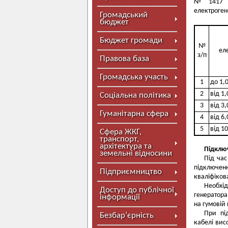
№ 1417 ві
електроген
Громадський
бюджет
Бюджет громади
№
ел
з/п
Правова база
Громадська участь
1
до 1,
2
від 1
Соціальна політика
3
від 3
Гуманітарна сфера
4
від 6
5
від 1
Сфера ЖКГ,
транспорт,
архітектура та
Підклю
земельні відносини
Під час
підключе
Підприємництво
кваліфіков
Необхід
Доступ до публічної
генератора
інформації
на гумовій 
При пі
Безбар’єрність
кабелі вис