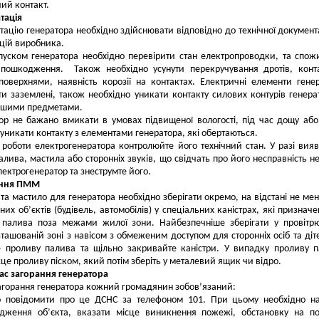
ий контакт.
атація
тацію генератора необхідно здійснювати відповідно до технічної документа
цій виробника.
уском генератора необхідно перевірити стан електропроводки, та спож
х пошкодження. Також необхідно усунути перекручування дротів, конт
оверхнями, наявність корозії на контактах. Електричні елементи гене
ти заземлені, також необхідно уникати контакту силових контурів генера
іншими предметами.
ор не бажано вмикати в умовах підвищеної вологості, під час дощу або 
 уникати контакту з елементами генератора, які обертаються.
 роботи електрогенератора контролюйте його технічний стан. У разі вия
палива, мастила або сторонніх звуків, що свідчать про його несправність н
лектрогенератор та знеструмте його.
ання ПММ
та мастило для генератора необхідно зберігати окремо, на відстані не ме
них об’єктів (будівель, автомобілів) у спеціальних каністрах, які призначе
я палива поза межами жилої зони. Найбезпечніше зберігати у провітр
ташованій зоні з навісом з обмеженим доступом для сторонніх осіб та діт
е проливу палива та щільно закривайте каністри. У випадку проливу 
сце проливу піском, який потім зберіть у металевий ящик чи відро.
 час загорання генератора
загорання генератора кожний громадянин зобов’язаний:
о повідомити про це ДСНС за телефоном 101. При цьому необхідно н
одження об’єкта, вказати місце виникнення пожежі, обстановку на п