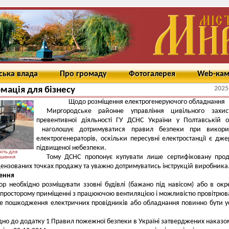
ська влада
Про громаду
Фотогалерея
Web-ка
2025
мація для бізнесу
Щодо розміщення електрогенеруючого обладнання
Миргородське районне управління цивільного захис
превентивної діяльності ГУ ДСНС України у Полтавській о
наголошує дотримуватися правил безпеки при викорис
електрогенераторів, оскільки пересувні електростанції є дж
підвищеної небезпеки.
іть для
Тому ДСНС пропонує купувати лише сертифіковану прод
ьшення
іцензованих точках продажу та уважно дотримуватись інструкцій виробника
ення
ор необхідно розміщувати ззовні будівлі (бажано під навісом) або в ок
 просторому приміщенні з працюючою вентиляцією і можливістю провітрю
е пошкодження електричних провідників або обладнання повинно бути у
дно до додатку 1 Правил пожежної безпеки в Україні затверджених наказ