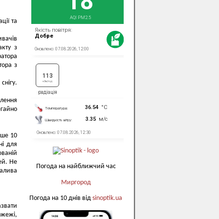
ції та
ивачів
акту з
ратора
тора з
снігу.
влення
егайно
нше 10
ні для
юваній
ей. Не
Погода на найближчий час
палива
Миргород
Погода на 10 днів від
sinoptik.ua
азвати
ожежі,