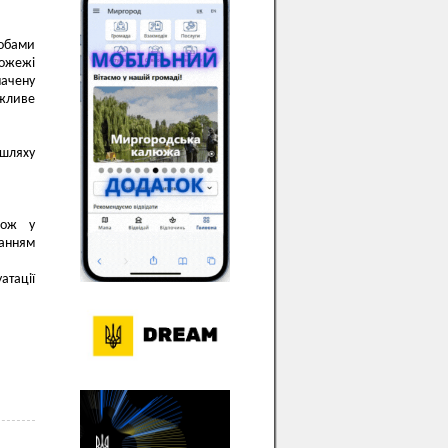
собами
пожежі
начену
ожливе
 шляху
кож у
ванням
атації