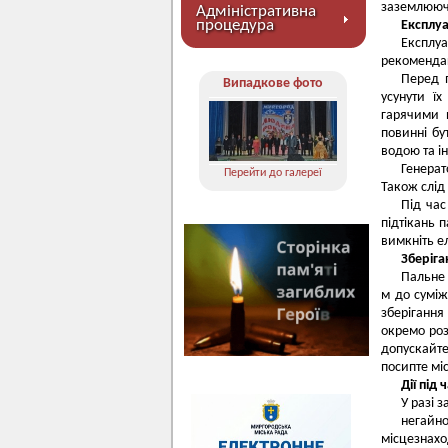
заземлююч
Адміністративна
процедура
Експлу
Експлуа
рекоменда
Перед п
Випадкове фото
усунути ї
гарячими п
повинні бу
водою та 
Генерат
Перейти до галереї
Також слід
Під час
підтікань 
вимкніть е
Зберіг
Пальне 
м до суміж
зберіганн
окремо роз
допускайт
посипте мі
Дії під
У разі 
негайн
місцезнах