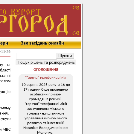
мери
Зал засідань онлайн
-11-26
ту та
ОГОЛОШЕННЯ
бласті
танні
“Гаряча” телефонна лінія
ерелом
10 серпня 2026 року з 16 до
17 години буде проведено
укцію
особистий прийом
.
громадян в режимі
“гарячої” телефонної лінії
ремому
заступником міського
вання.
голови - начальником
управління економічного
сунуто
розвитку та інвестицій
Наталією Володимирівною
ом МВС
Молочко.