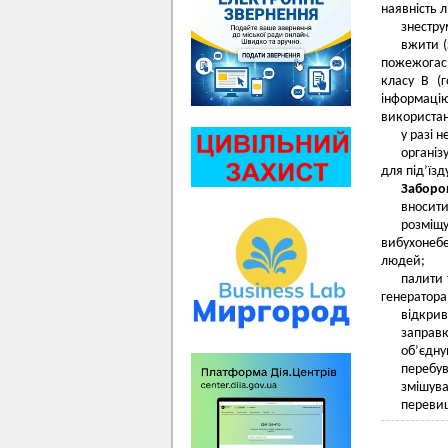
наявність 
знестру
вжити (
пожежогасі
класу В (
інформаці
використан
у разі 
організ
для під’їз
Заборон
вносити
розміщ
вибухонеб
людей;
палити 
генератора
відкрив
заправк
об’єдну
перебув
змішува
перевищ