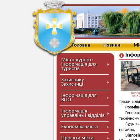
Головна
Новини
Мі
Інфор
Місто-курорт:
інформація для
туристів
Захиснику,
Захисниці
натисн
Інформація для
збіл
ВПО
тільки в л
Розміщ
Інформація
Генерат
управлінь і відділів
технічному
Будь-як
Економіка міста
негайно.
Відпові
Проєкти міста