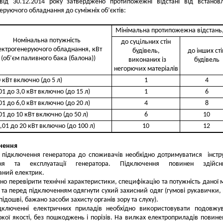
д 30.12.2014 року затверджено протипожежні відстані від встановл
еруючого обладнання до суміжніх об’єктів:
Мінімальна протипожежна відстань
Номінальна потужність
до суцільних стін
ектрогенеруючого обладнання, кВт
будівель,
до інших сті
(об’єм паливного бака (балона))
виконаних із
будівель
негорючих матеріалів
0 кВт включно (до 5 л)
1
4
,01 до 3,0 кВт включно (до 15 л)
1
6
,01 до 6,0 кВт включно (до 20 л)
4
8
,01 до 10 кВт включно (до 50 л)
6
10
0,01 до 20 кВт включно (до 100 л)
10
12
чення
 підключення генератора до споживачів необхідно дотримуватися інстру
ння та експлуатації генератора. Підключення повинен здійсн
аний електрик.
но перевірити технічні характеристики, специфікацію та потужність даної 
 та перед підключенням одягнути сухий захисний одяг (гумові рукавички, 
підошві, бажано засоби захисту органів зору та слуху).
дключенні електричних приладів необхідно використовувати подовжу
окої якості, без пошкоджень і порізів. На вилках електроприладів повине