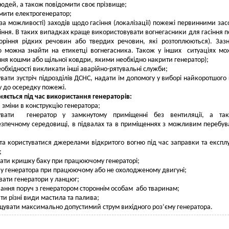
людей, а також повідомити своє прізвище;
мити електрогенератор;
за можливості) заходів щодо гасіння (локалізації) пожежі первинними за
ння. В таких випадках краще використовувати вогнегасники для гасіння 
горіння рідких речовин або твердих речовин, які розтоплюються). Заз
ю можна знайти на етикетці вогнегасника. Також у інших ситуаціях м
ня кошми або щільної ковдри, якими необхідно накрити генератор);
необхідності викликати інші аварійно-рятувальні служби;
увати зустріч підрозділів ДСНС, надати їм допомогу у виборі найкоротшого
ду до осередку пожежі.
яється під час використання генераторів:
 зміни в конструкцію генератора;
увати генератор у замкнутому приміщенні без вентиляції, а та
езпечному середовищі, в підвалах та в приміщеннях з можливим перебу
та користуватися джерелами відкритого вогню під час заправки та експлу
;
ати кришку баку при працюючому генераторі;
у генератора при працюючому або не охолодженому двигуні;
вати генератори у ланцюг;
ання поруч з генератором стороннім особам або тваринам;
ти різні види мастила та палива;
увати максимально допустимий струм вихідного роз’єму генератора.