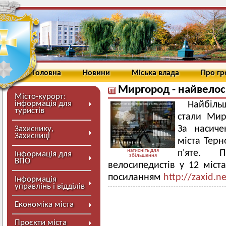
Головна
Новини
Міська влада
Про г
Миргород - найвелос
Місто-курорт:
інформація для
Найбіль
туристів
стали Мирг
За насиче
Захиснику,
Захисниці
міста Терн
натисніть для
п'яте. П
Інформація для
збільшення
ВПО
велосипедистів у 12 міст
посиланням
http://zaxid.ne
Інформація
управлінь і відділів
Економіка міста
Проєкти міста