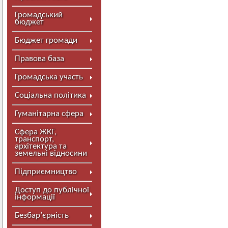
Громадський
бюджет
Бюджет громади
Правова база
Громадська участь
Соціальна політика
Гуманітарна сфера
Сфера ЖКГ,
транспорт,
архітектура та
земельні відносини
Підприємництво
Доступ до публічної
інформації
Безбар’єрність