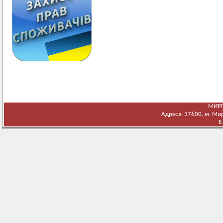
МИРГ
Адреса: 37600, м. Мирг
E