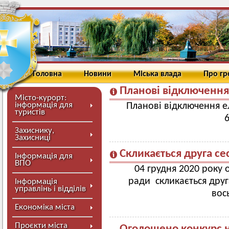
Головна
Новини
Міська влада
Про г
Планові відключення
Місто-курорт:
інформація для
Планові відключення е
туристів
6
Захиснику,
Захисниці
Скликається друга се
Інформація для
ВПО
04 грудня 2020 року о
ради скликається друг
Інформація
управлінь і відділів
вос
Економіка міста
Проєкти міста