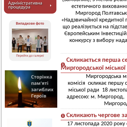
Адміністративна
естетичного виховання
процедура
Миргород Полтавська
«Надзвичайної кредитної 
Випадкове фото
що реалізується на підста
Європейським Інвестиці
конкурсу з вибору нада
Перейти до галереї
Скликається перша се
Миргородської міської
Миргородська мі
комісія скликає першу 
міської ради 18 листопа
адресою: м. Миргород, в
Миргород
Скликають чергове з
17 листопада 2020 року о