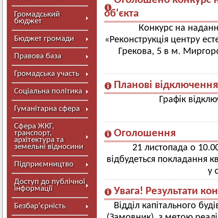
Оголошено конкурс н
об’єкта
Громадський
бюджет
Конкурс на наданн
Бюджет громади
«Реконструкція центру ест
Грекова, 5 в м. Миргор
Правова база
Громадська участь
Планові відключення
Соціальна політика
Графік відкл
Гуманітарна сфера
Сфера ЖКГ,
Оголошення
транспорт,
архітектура та
земельні відносини
21 листопада о 10.00
відбудеться покладання к
Підприємництво
у 
Доступ до публічної
інформації
Увага! Результати ко
Відділ капітального буд
Безбар’єрність
(Замовник), з метою реалі