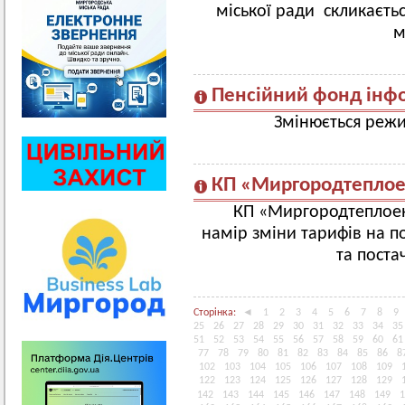
міської ради скликаєть
м
Пенсійний фонд інф
Змінюється режи
КП «Миргородтеплое
КП «Миргородтеплое
намір зміни тарифів на по
та поста
Сторінка:
◄
1
2
3
4
5
6
7
8
9
25
26
27
28
29
30
31
32
33
34
35
51
52
53
54
55
56
57
58
59
60
61
77
78
79
80
81
82
83
84
85
86
8
102
103
104
105
106
107
108
109
122
123
124
125
126
127
128
129
142
143
144
145
146
147
148
149
1