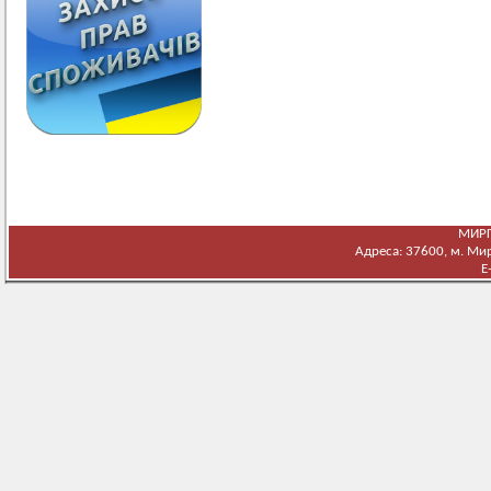
МИРГ
Адреса: 37600, м. Мирг
E