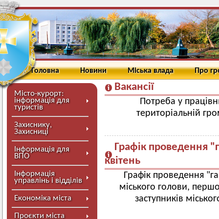
Головна
Новини
Міська влада
Про г
Вакансії
Місто-курорт:
інформація для
Потреба у працівн
туристів
територіальній гро
Захиснику,
Захисниці
Графік проведення "
Інформація для
ВПО
квітень
Інформація
Графік проведення "га
управлінь і відділів
міського голови, першо
Економіка міста
заступників міськог
Проєкти міста