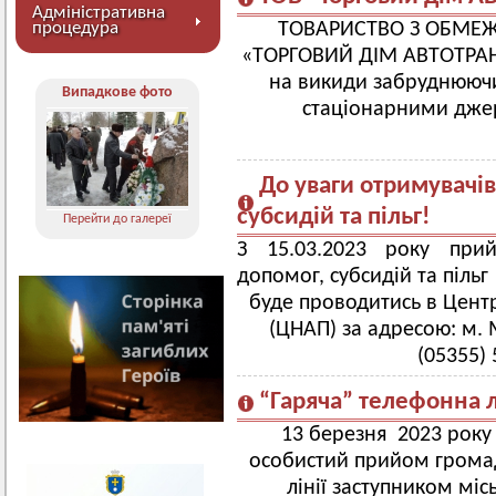
Адміністративна
процедура
ТОВАРИСТВО З ОБМЕ
«ТОРГОВИЙ ДІМ АВТОТРАН
на викиди забруднюючи
Випадкове фото
стаціонарними джер
До уваги отримувачів
субсидій та пільг!
Перейти до галереї
З 15.03.2023 року при
допомог, субсидій та пільг
буде проводитись в Центр
(ЦНАП) за адресою: м. М
(05355) 
“Гаряча” телефонна л
13 березня 2023 року
особистий прийом громад
лінії заступником мі