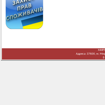
МИРГ
Адреса: 37600, м. Мирг
E