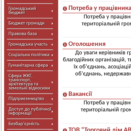
Потреба у працівник
Громадський
бюджет
Потреба у працівн
Бюджет громади
територіальній гро
Правова база
Оголошення
Громадська участь
До уваги керівників г
Соціальна політика
благодійних організацій, т
Гуманітарна сфера
їх об’єднань, асоціаці
об’єднань, недержавн
Сфера ЖКГ,
транспорт,
архітектура та
земельні відносини
Вакансії
Підприємництво
Потреба у працівн
Доступ до публічної
територіальній гро
інформації
Безбар’єрність
ТОВ "Торговий дім 