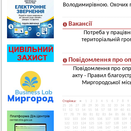
Володимирівною. Охочих п
Вакансії
Потреба у працівн
територіальній гро
Повідомлення про о
Повідомлення про опр
акту - Правил благоуст
Миргородської місь
Сторінка:
◄
1
2
3
4
5
6
7
8
9
25
26
27
28
29
30
31
32
33
34
35
51
52
53
54
55
56
57
58
59
60
61
77
78
79
80
81
82
83
84
85
86
8
102
103
104
105
106
107
108
109
122
123
124
125
126
127
128
129
142
143
144
145
146
147
148
149