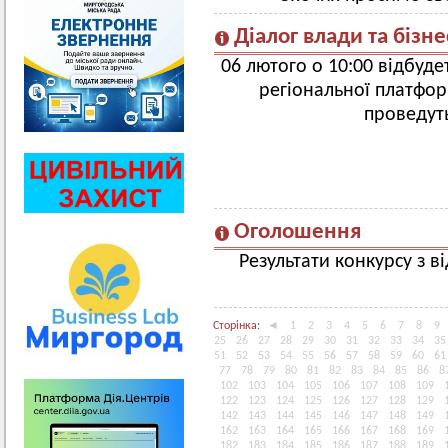
Діалог влади та бізне
06 лютого о 10:00 відбуде
регіональної платформ
проведут
Оголошення
Результати конкурсу з ві
Сторінка:
◄
1
2
3
4
5
6
7
8
9
25
26
27
28
29
30
31
32
33
34
35
51
52
53
54
55
56
57
58
59
60
61
77
78
79
80
81
82
83
84
85
86
8
102
103
104
105
106
107
108
109
122
123
124
125
126
127
128
129
142
143
144
145
146
147
148
149
162
163
164
165
166
167
168
169
182
183
184
185
186
187
188
189