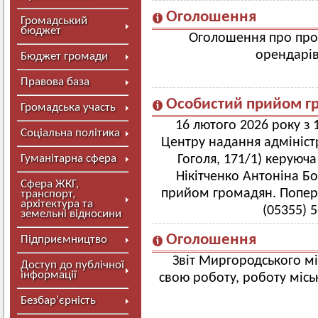
Оголошення
Громадський
бюджет
Оголошення про про
орендарів
Бюджет громади
Правова база
Особистий прийом г
Громадська участь
16 лютого 2026 року з 
Соціальна політика
Центру надання адмініст
Гуманітарна сфера
Гоголя, 171/1) керуюч
Нікітченко Антоніна Б
Сфера ЖКГ,
прийом громадян. Попер
транспорт,
архітектура та
(05355) 
земельні відносини
Оголошення
Підприємництво
Звіт Миргородського мі
Доступ до публічної
інформації
свою роботу, роботу міськ
Безбар’єрність