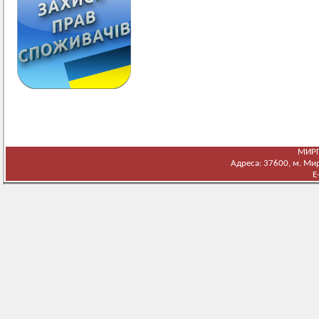
МИРГ
Адреса: 37600, м. Мирг
E