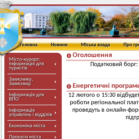
Головна
Новини
Міська влада
Про г
Оголошення
Місто-курорт:
інформація для
Податковий борг:
туристів
Захиснику,
Захисниці
Енергетичні програм
Інформація для
12 лютого о 15:30 відбуде
ВПО
роботи регіональної плат
проведуть в онлайн-форм
Інформація
управлінь і відділів
підт
Економіка міста
Проєкти міста