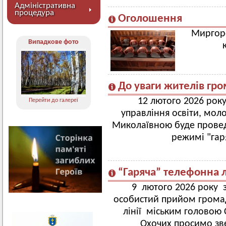
Адміністративна
процедура
Оголошення
Миргоро
Випадкове фото
До уваги жителів гр
12 лютого 2026 рок
Перейти до галереї
управління освіти, мол
Миколаївною буде прове
режимі "гаря
“Гаряча” телефонна л
9 лютого 2026 року з
особистий прийом громад
лінії міським головою
Охочих просимо зв