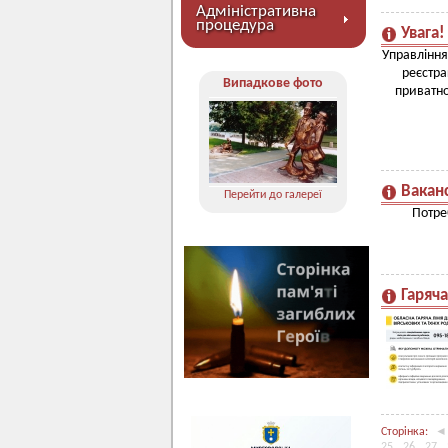
Адміністративна
процедура
Увага!
Управління
реєстра
Випадкове фото
приватно
Ваканс
Перейти до галереї
Потре
Гаряча
Сторінка:
◄
25
26
27