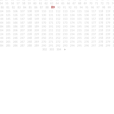
54
55
56
57
58
59
60
61
62
63
64
65
66
67
68
69
70
71
72
73
7
89
80
81
82
83
84
85
86
87
88
90
91
92
93
94
95
96
97
98
99
104
105
106
107
108
109
110
111
112
113
114
115
116
117
118
119
124
125
126
127
128
129
130
131
132
133
134
135
136
137
138
139
144
145
146
147
148
149
150
151
152
153
154
155
156
157
158
159
164
165
166
167
168
169
170
171
172
173
174
175
176
177
178
179
184
185
186
187
188
189
190
191
192
193
194
195
196
197
198
199
204
205
206
207
208
209
210
211
212
213
214
215
216
217
218
219
224
225
226
227
228
229
230
231
232
233
234
235
236
237
238
239
244
245
246
247
248
249
250
251
252
253
254
255
256
257
258
259
264
265
266
267
268
269
270
271
272
273
274
275
276
277
278
279
284
285
286
287
288
289
290
291
292
293
294
295
296
297
298
299
302
303
304
►