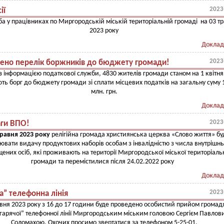
2023
ії
а у працівниках по Миргородській міській територіальній громаді на 03 т
2023 року
Доклад
2023
ено перелік боржників до бюджету громади!
 з інформацією податкової служби, 4830 жителів громади станом на 1 квітня
ть борг до бюджету громади зі сплати місцевих податків на загальну суму 
млн. грн.
Доклад
2023
аги ВПО!
травня
2023
року
релігійна громада християнська церква «Слово життя» бу
ювати видачу продуктових наборів особам з інвалідністю з числа внутрішн
ених осіб, які проживають на території Миргородської міської територіаль
громади та перемістилися після 24.02.2022 року
Доклад
2023
а” телефонна лінія
вня 2023 року з 16 до 17 години буде проведено особистий прийом громад
гарячої” телефонної лінії Миргородським міським головою Сергієм Павлов
Соломахою. Охочих просимо звертатися за телефоном 5-25-01.