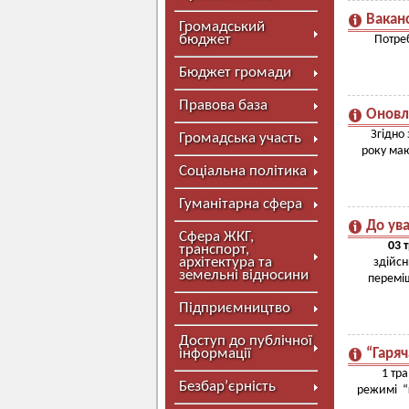
Ваканс
Громадський
бюджет
Потреб
Бюджет громади
Правова база
Оновл
Згідно
Громадська участь
року маю
Соціальна політика
Гуманітарна сфера
До ув
Сфера ЖКГ,
03
транспорт,
архітектура та
здійсн
земельні відносини
переміщ
Підприємництво
Доступ до публічної
інформації
“Гаряч
1 тра
Безбар’єрність
режимі “