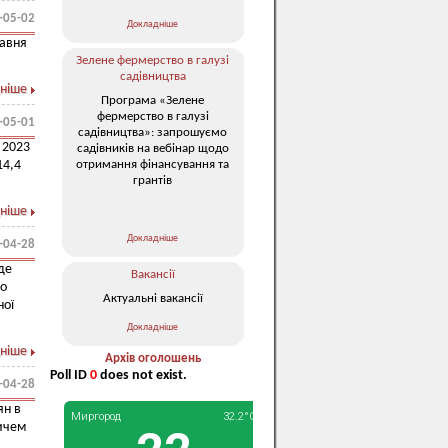
-05-02
Докладніше
равня
Зелене фермерство в галузі
садівництва
ніше
Програма «Зелене
фермерство в галузі
-05-01
садівництва»: запрошуємо
 2023
садівників на вебінар щодо
отримання фінансування та
14,4
грантів
ніше
Докладніше
-04-28
де
Вакансії
ьо
Актуальні вакансії
ної
Докладніше
ніше
Архів оголошень
Poll ID
0
does not exist.
-04-28
ян в
ичем