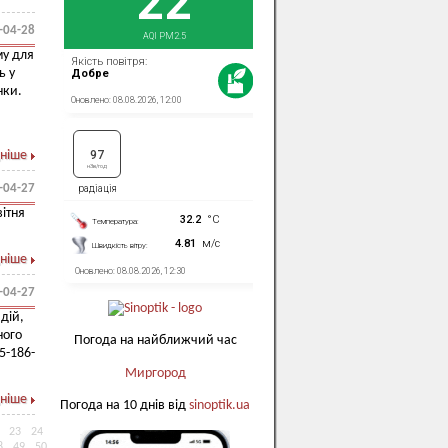
-04-28
му для
ь у
нки.
ніше
-04-27
ітня
ніше
-04-27
дій,
ного
Погода на найближчий час
5-186-
Миргород
ніше
Погода на 10 днів від
sinoptik.ua
23
24
8
49
50