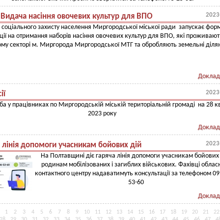
2023
 Видача насіння овочевих культур для ВПО
 соціального захисту населення Миргородської міської ради запускає фор
ції на отримання наборів насіння овочевих культур для ВПО, які проживают
му секторі м. Миргорода Миргородської МТГ та обробляють земельні діля
Доклад
2023
ії
ба у працівниках по Миргородській міській територіальній громаді на 28 кв
2023 року
Доклад
2023
 лінія допомоги учасникам бойових дій
На Полтавщині діє гаряча лінія допомоги учасникам бойових 
родинам мобілізованих і загиблих військових. Фахівці облас
контактного центру надаватимуть консультації за телефоном 09
53-60
Доклад
1
2
3
4
5
6
7
8
9
10
11
12
13
14
15
16
17
18
19
20
21
22
28
29
30
31
32
33
34
35
36
37
38
39
40
41
42
43
44
45
46
47
4