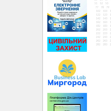
51
52
53
77
78
79
102
103
122
123
142
143
162
163
182
183
202
203
222
223
242
243
262
263
282
283