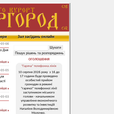
мери
Зал засідань онлайн
-05-06
до Дня
ОГОЛОШЕННЯ
ніше
“Гаряча” телефонна лінія
-05-05
10 серпня 2026 року з 16 до
17 години буде проведено
для
особистий прийом
асті
громадян в режимі
ніше
“гарячої” телефонної лінії
заступником міського
голови - начальником
-05-03
управління економічного
розвитку та інвестицій
Наталією Володимирівною
ніше
Молочко.