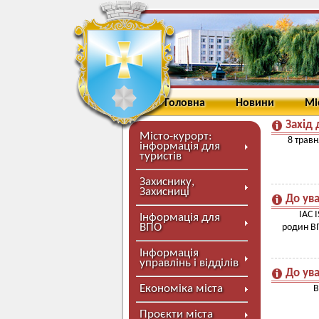
Головна
Новини
Мі
Захід 
Місто-курорт:
8 травн
інформація для
туристів
Захиснику,
Захисниці
До ув
IAC 
Інформація для
ВПО
родин ВП
Інформація
управлінь і відділів
До ув
Економіка міста
В
Проєкти міста