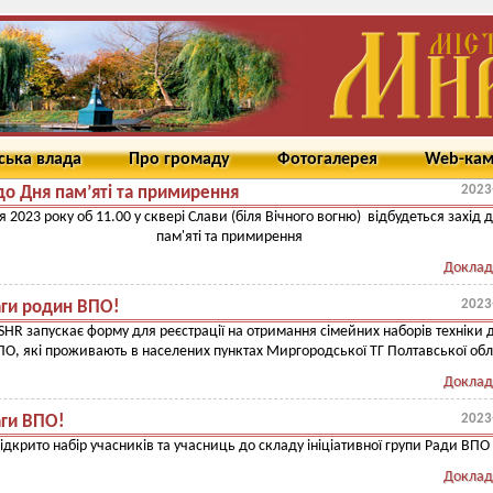
ська влада
Про громаду
Фотогалерея
Web-ка
2023
до Дня пам’яті та примирення
я 2023 року об 11.00 у сквері Слави (біля Вічного вогню) відбудеться захід 
пам'яті та примирення
Доклад
2023
аги родин ВПО!
ISHR запускає форму для реєстрації на отримання сімейних наборів техніки 
О, які проживають в населених пунктах Миргородської ТГ Полтавської обл
Доклад
2023
аги ВПО!
ідкрито набір учасників та учасниць до складу ініціативної групи Ради ВПО
Доклад