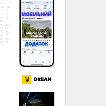
4
75
76
100
101
120
121
140
141
160
161
180
181
200
201
220
221
240
241
260
261
280
281
300
301