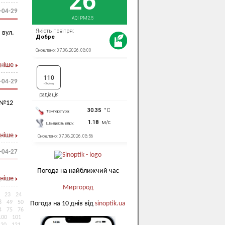
-04-29
 вул.
ніше
-04-29
 №12
ніше
-04-27
Погода на найближчий час
ніше
Миргород
23
24
8
49
50
Погода на 10 днів від
sinoptik.ua
4
75
76
100
101