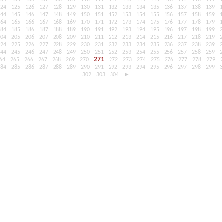
104
105
106
107
108
109
110
111
112
113
114
115
116
117
118
119
124
125
126
127
128
129
130
131
132
133
134
135
136
137
138
139
144
145
146
147
148
149
150
151
152
153
154
155
156
157
158
159
164
165
166
167
168
169
170
171
172
173
174
175
176
177
178
179
184
185
186
187
188
189
190
191
192
193
194
195
196
197
198
199
204
205
206
207
208
209
210
211
212
213
214
215
216
217
218
219
224
225
226
227
228
229
230
231
232
233
234
235
236
237
238
239
244
245
246
247
248
249
250
251
252
253
254
255
256
257
258
259
271
64
265
266
267
268
269
270
272
273
274
275
276
277
278
279
284
285
286
287
288
289
290
291
292
293
294
295
296
297
298
299
302
303
304
►