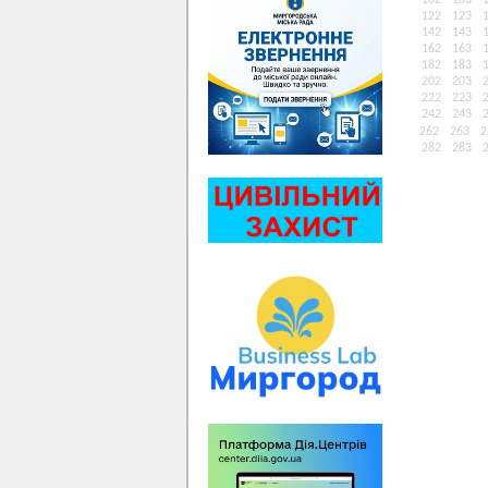
102
103
122
123
142
143
162
163
182
183
202
203
222
223
242
243
262
263
2
282
283