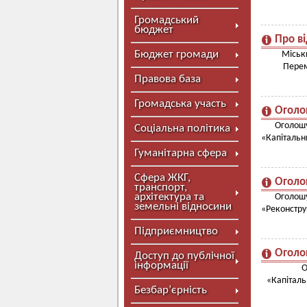
Громадський
бюджет
Про в
Бюджет громади
Міськ
Перем
Правова база
Громадська участь
Оголо
Оголош
Соціальна політика
«Капітальн
Гуманітарна сфера
Сфера ЖКГ,
Оголо
транспорт,
архітектура та
Оголош
земельні відносини
«Реконстру
Підприємництво
Оголо
Доступ до публічної
інформації
О
«Капіталь
Безбар’єрність