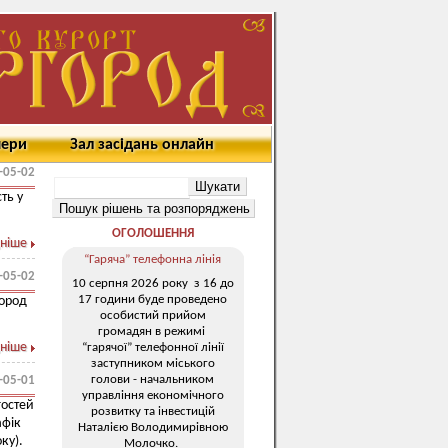
мери
Зал засідань онлайн
-05-02
ть у
ОГОЛОШЕННЯ
ніше
“Гаряча” телефонна лінія
-05-02
10 серпня 2026 року з 16 до
17 години буде проведено
город
особистий прийом
громадян в режимі
ніше
“гарячої” телефонної лінії
заступником міського
голови - начальником
-05-01
управління економічного
гостей
розвитку та інвестицій
афік
Наталією Володимирівною
ку).
Молочко.