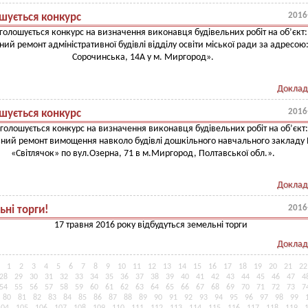
2016
шується конкурс
голошується конкурс на визначення виконавця будівельних робіт на об’єкт:
ний ремонт адміністративної будівлі відділу освіти міської ради за адресою:
Сорочинська, 14А у м. Миргород».
Доклад
2016
шується конкурс
голошується конкурс на визначення виконавця будівельних робіт на об’єкт:
ьний ремонт вимощення навколо будівлі дошкільного навчального закладу
«Світлячок» по вул.Озерна, 71 в м.Миргород, Полтавської обл.».
Доклад
2016
ьні торги!
17 травня 2016 року відбудуться земельні торги
Доклад
1
2
3
4
5
6
7
8
9
10
11
12
13
14
15
16
17
18
19
20
21
22
28
29
30
31
32
33
34
35
36
37
38
39
40
41
42
43
44
45
46
47
4
54
55
56
57
58
59
60
61
62
63
64
65
66
67
68
69
70
71
72
73
7
80
81
82
83
84
85
86
87
88
89
90
91
92
93
94
95
96
97
98
99