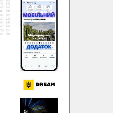
120
121
140
141
160
161
180
181
200
201
220
221
240
241
260
261
280
281
300
301