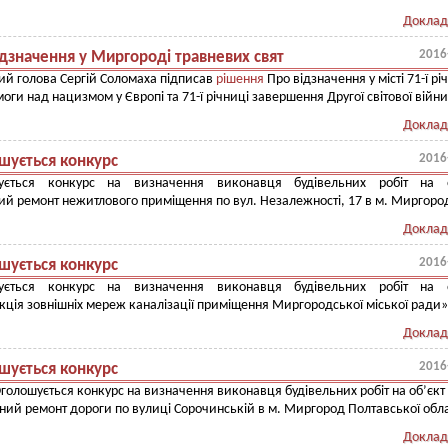
Доклад
2016
ідзначення у Миргороді травневих свят
ий голова Сергій Соломаха підписав
рішення
Про відзначення у місті 71-ї рі
оги над нацизмом у Європі та 71-ї річниці завершення Другої світової війни
Доклад
2016
шується конкурс
ується конкурс на визначення виконавця будівельних робіт на о
ий ремонт нежитлового приміщення по вул. Незалежності, 17 в м. Миргоро
Доклад
2016
шується конкурс
ується конкурс на визначення виконавця будівельних робіт на о
кція зовнішніх мереж каналізації приміщення Миргородської міської ради»
Доклад
2016
шується конкурс
голошується конкурс на визначення виконавця будівельних робіт на об’єкт
ний ремонт дороги по вулиці Сорочинській в м. Миргород Полтавської обла
Доклад