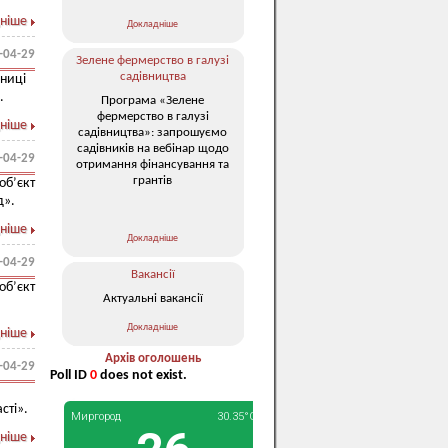
ніше
Докладніше
-04-29
Зелене фермерство в галузі
садівництва
чниці
.
Програма «Зелене
фермерство в галузі
ніше
садівництва»: запрошуємо
садівників на вебінар щодо
-04-29
отримання фінансування та
грантів
б’єкт
д».
ніше
Докладніше
-04-29
Вакансії
б’єкт
Актуальні вакансії
Докладніше
ніше
Архів оголошень
-04-29
Poll ID
0
does not exist.
сті».
ніше