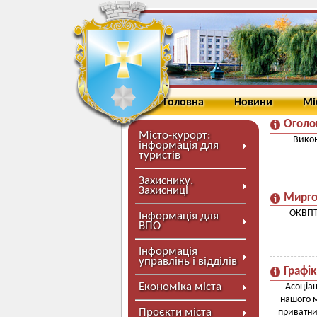
Головна
Новини
Мі
Оголо
Місто-курорт:
Викон
інформація для
туристів
Захиснику,
Захисниці
Мирго
ОКВПТ
Інформація для
ВПО
Інформація
управлінь і відділів
Графік
Економіка міста
Асоціац
нашого м
Проєкти міста
приватних