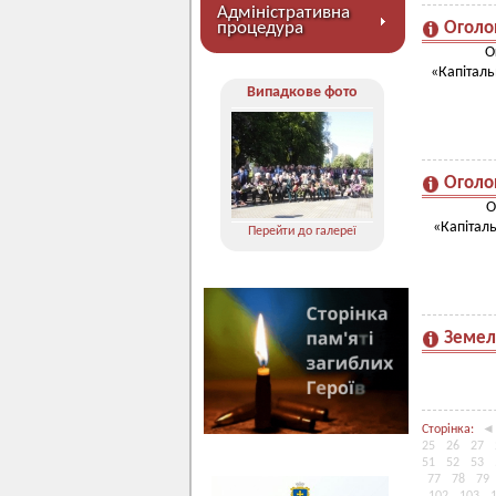
Адміністративна
процедура
Оголо
О
«Капіталь
Випадкове фото
Оголо
О
«Капітал
Перейти до галереї
Земел
Сторінка:
◄
25
26
27
51
52
53
77
78
79