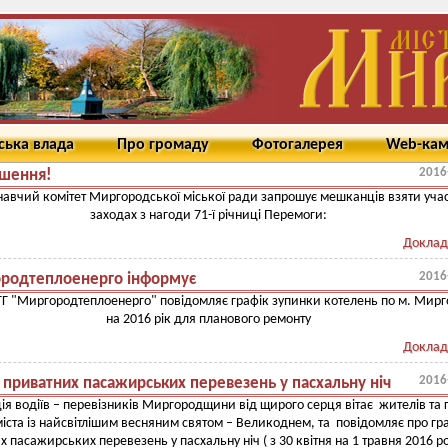
ська влада
Про громаду
Фотогалерея
Web-ка
2016
шення!
авчий комітет Миргородської міської ради запрошує мешканців взяти учас
заходах з нагоди 71-ї річниці Перемоги:
Доклад
2016
родтеплоенерго інформує
Г "Миргородтеплоенерго" повідомляє графік зупинки котелень по м. Мир
на 2016 рік для планового ремонту
Доклад
2016
 приватних пасажирських перевезень у пасхальну ніч
ія водіїв – перевізників Миргородщини від щирого серця вітає жителів та 
іста із найсвітлішим весняним святом – Великоднем, та повідомляє про гр
 пасажирських перевезень у пасхальну ніч ( з 30 квітня на 1 травня 2016 ро