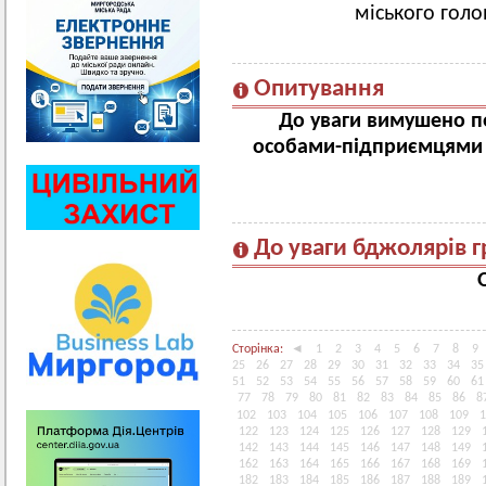
міського голо
Опитування
До уваги вимушено пе
особами-підприємцями 
До уваги бджолярів 
Сторінка:
◄
1
2
3
4
5
6
7
8
9
25
26
27
28
29
30
31
32
33
34
35
51
52
53
54
55
56
57
58
59
60
61
77
78
79
80
81
82
83
84
85
86
8
102
103
104
105
106
107
108
109
1
122
123
124
125
126
127
128
129
142
143
144
145
146
147
148
149
162
163
164
165
166
167
168
169
182
183
184
185
186
187
188
189