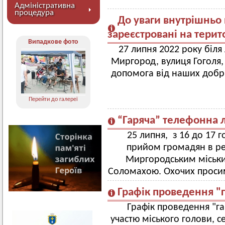
Адміністративна
процедура
До уваги внутрішньо 
зареєстровані на терит
Випадкове фото
27 липня 2022 року біля
Миргород, вулиця Гоголя,
допомога від наших добрих
Перейти до галереї
“Гаряча” телефонна л
25 липня, з 16 до 17 
прийом громадян в реж
Миргородським міськ
Соломахою. Охочих просим
Графік проведення "
Графік проведення "га
участю міського голови, с