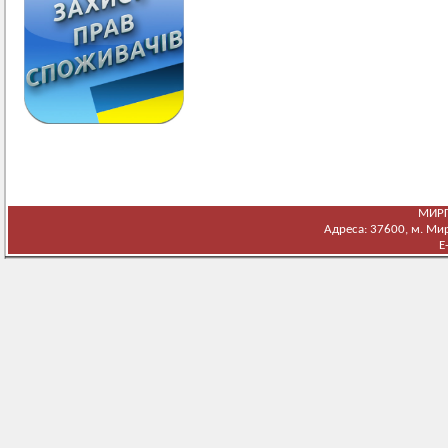
МИРГ
Адреса: 37600, м. Мирг
E