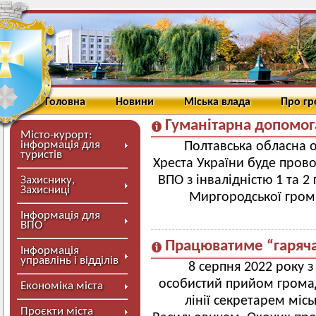
Головна
Новини
Міська влада
Про г
Гуманітарна допомо
Місто-курорт:
інформація для
Полтавська обласна о
туристів
Хреста України буде пров
ВПО з інвалідністю 1 та 2
Захиснику,
Захисниці
Миргородської грома
Інформація для
ВПО
Працюватиме “гаряча
Інформація
управлінь і відділів
8 серпня 2022 року 
особистий прийом громад
Економіка міста
лінії секретарем міс
Проєкти міста