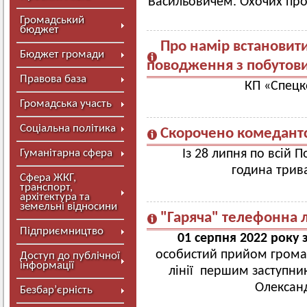
Васильовичем. Охочих про
Громадський
бюджет
Про намір встановити
Бюджет громади
поводження з побутов
Правова база
КП «Спецк
Громадська участь
Соціальна політика
Скорочено комедантс
Гуманітарна сфера
Із 28 липня по всій 
година трива
Сфера ЖКГ,
транспорт,
архітектура та
земельні відносини
"Гаряча" телефонна л
Підприємництво
01 серпня 2022 року з
особистий прийом громад
Доступ до публічної
інформації
лінії першим заступни
Олексан
Безбар’єрність