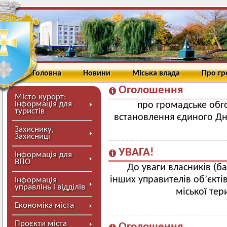
Головна
Новини
Міська влада
Про г
Оголошення
Місто-курорт:
інформація для
про громадське обг
туристів
встановлення єдиного Дн
Захиснику,
Захисниці
УВАГА!
Інформація для
ВПО
До уваги власників (б
інших управителів об’єкті
Інформація
управлінь і відділів
міської тер
Економіка міста
Проєкти міста