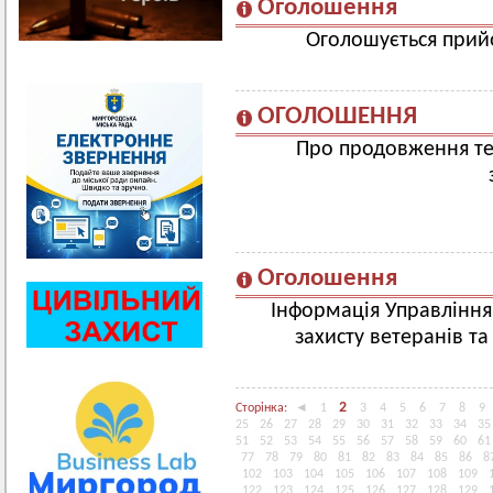
Оголошення
Оголошується прийо
ОГОЛОШЕННЯ
Про продовження те
Оголошення
Інформація Управління 
захисту ветеранів т
2
Сторінка:
◄
1
3
4
5
6
7
8
9
25
26
27
28
29
30
31
32
33
34
35
51
52
53
54
55
56
57
58
59
60
61
77
78
79
80
81
82
83
84
85
86
8
102
103
104
105
106
107
108
109
122
123
124
125
126
127
128
129