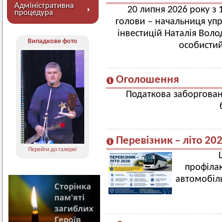
Адміністративна
20 липня 2026 року з 
процедура
голови – начальниця упр
інвестицій Наталія Во
Випадкове фото
особисти
Оголошення
Податкова заборговані
Перевізник – літо 20
Перейти до галереї
профіла
автомобіль