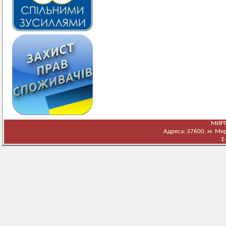
МИРГ
Адреса: 37600, м. Мирг
E