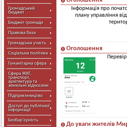
Оголошення
Інформація про почат
Громадський
бюджет
плану управління ві
терито
Бюджет громади
Правова база
Громадська участь
Оголошення
Соціальна політика
Перевірт
Гуманітарна сфера
Сфера ЖКГ,
транспорт,
архітектура та
земельні відносини
Підприємництво
Доступ до публічної
інформації
Безбар’єрність
До уваги жителів Ми